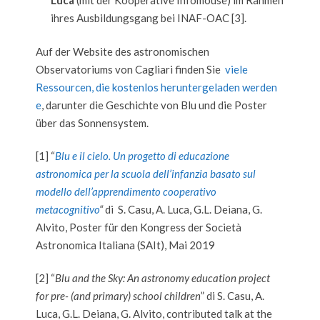
Luca
(mit der Kooperative Infomouse) im Rahmen
ihres Ausbildungsgang bei INAF-OAC [3].
Auf der Website des astronomischen
Observatoriums von Cagliari finden Sie
viele
Ressourcen, die kostenlos heruntergeladen werden
e
, darunter die Geschichte von Blu und die Poster
über das Sonnensystem.
[1] “
Blu e il cielo. Un progetto di educazione
astronomica per la scuola dell’infanzia basato sul
modello dell’apprendimento cooperativo
metacognitivo
“
di S. Casu, A. Luca, G.L. Deiana, G.
Alvito, Poster für den Kongress der Società
Astronomica Italiana (SAIt), Mai 2019
[2] “
Blu and the Sky: An astronomy education project
for pre- (and primary) school children
” di S. Casu, A.
Luca, G.L. Deiana, G. Alvito, contributed talk at the