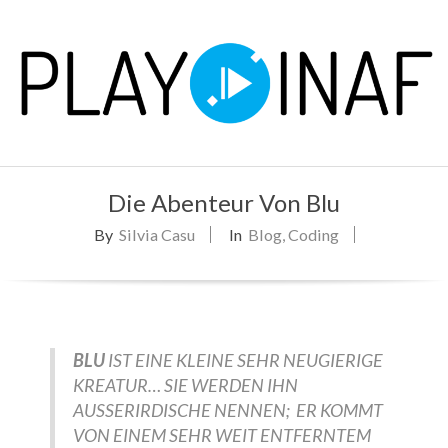
Skip
to
content
P
Primary
L
Die Abenteur Von Blu
Navigation
Menu
By
Silvia Casu
In
Blog
,
Coding
A
Y
BLU
IST EINE KLEINE SEHR NEUGIERIGE
KREATUR… SIE WERDEN IHN
AUSSERIRDISCHE NENNEN; ER KOMMT
VON EINEM SEHR WEIT ENTFERNTEM