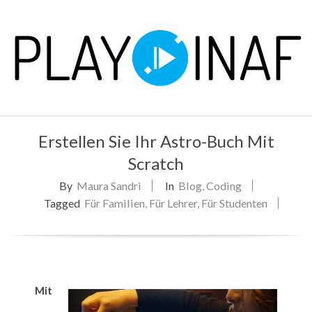
Skip
to
content
P
Primary
L
Erstellen Sie Ihr Astro-Buch Mit
Navigation
Menu
Scratch
A
By
Maura Sandri
In
Blog
,
Coding
Y
Tagged
Für Familien
,
Für Lehrer
,
Für Studenten
Mit