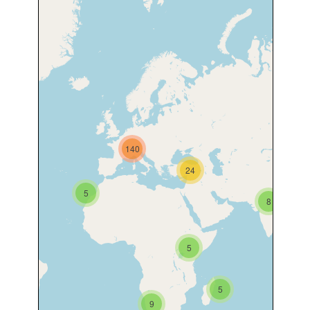
140
24
5
8
5
5
9