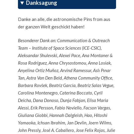
Danksagung
Danke an alle, die astronomische Pins from aus
der ganzen Welt geschickt haben!
Besonderer Dank an: Communication & Outreach
Team – Institute of Space Sciences (ICE-CSIC),
Aleksandar Shulevski, Alexei Pace, Ana Montaner &
Rosa Rodríguez, Anna Chrysostomou, Anna Losiak,
Anyelina Ortiz Muñoz, Arvind Ramessur, Aslı Pınar
Tan, Astra Van Den Beld, Athena Community Office,
Barbara Rovšek, Beatriz Garcia, Beatriz Salas Vegue,
Carolina Montenegro, Caterina Boccato, Cyril
Deicha, Dana Donoso, Dunja Fabjan, Elisa Maria
Alessi, Erik Persson, Fabio Noviello, Facson Vargas,
Giuliana Giobbi, Hannah Dalgleish, Hao, Hitoshi
Yamaoka, Ichsan Ibrahim, Jan Devlin, Joern Wilms,
John Pressly, José A. Caballero, Jose Felix Rojas, Julie