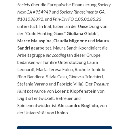
Society
über die Europaische Finanzierung
Society
Next GA #954949
und
Society Rinascimento GA
#101036092
, und
Prin-Div FO 1.05.01.85.23
unterstüzt. In Inaf, haben an der Umsetzung von
der “Code Hunting Game”
Giuliana Giobbi
,
Marco Malaspina
,
Claudia Mignone
und
Maura
Sandri
gearbeitet. Maura Sandri koordiniert die
Arbeitsgruppe
play.coding
(an dieser Gruppe,
bedanken wir für ihre Unterstützung Laura
Leonardi, Maria Teresa Fulco, Rachele Toniolo,
Rino Bandiera, Silvia Casu, Ginevra Trinchieri,
Stefania Varano und Fabrizio Villa). Der
Treasure
Hunt bot
wurde von
Lorenz Klopfenstein
von
Digit srl entwickelt. Betreuer und
Spielenentwickler ist
Alessandro Bogliolo
, von
der Universität von Urbino.