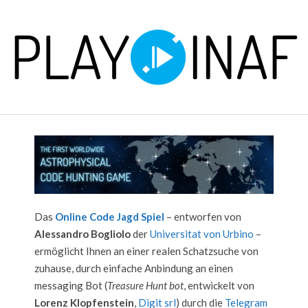
Skip
to
content
P
Primary
L
Navigation
Menu
A
Y
Das
Online Code Jagd Spiel
– entworfen von
Alessandro Bogliolo
der
Universitat von Urbino
–
ermöglicht Ihnen an einer realen Schatzsuche von
zuhause, durch einfache Anbindung an einen
messaging Bot (
Treasure Hunt bot
, entwickelt von
Lorenz Klopfenstein
,
Digit srl
) durch die
Telegram