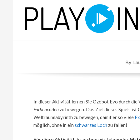
Skip
to
content
P
L
By
Lau
A
Y
In dieser Aktivität lernen Sie Ozobot Evo durch di
Farbencoden
zu bewegen. Das Ziel dieses Spiels ist
Weltraumlabyrinth zu bewegen, damit er so viele
Ex
möglich, ohne in ein
schwarzes Loch
zu fallen!
Für diese Aktivität, brauchen wir folgendes Mate