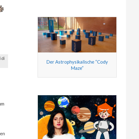
 di
Der Astrophysikalische “Cody
Maze”
 um
den