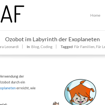
Primary
Home
Navigation
Menu
Ozobot im Labyrinth der Exoplaneten
ra Leonardi
In
Blog
,
Coding
Tagged
Für Familien
,
Für L
e Verwendung der
 Ozobot durch ein
oplaneten
erreicht, wie
rial: