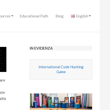
ources
Educational Path
Blog
English
IN EVIDENZA
International Code Hunting
Game
ware
este
altà