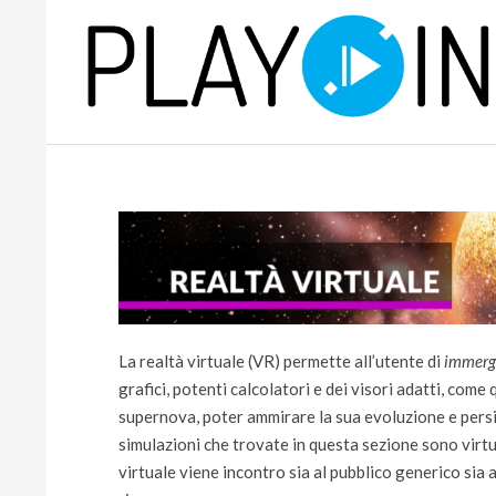
Skip
to
content
P
L
A
Y
La realtà virtuale (VR) permette all’utente di
immerg
grafici, potenti calcolatori e dei visori adatti, come 
supernova, poter ammirare la sua evoluzione e persin
simulazioni che trovate in questa sezione sono virtual
virtuale viene incontro sia al pubblico generico sia a