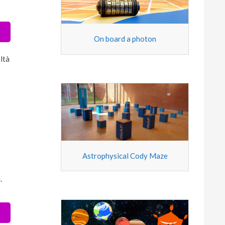
On board a photon
ltà
Astrophysical Cody Maze
.