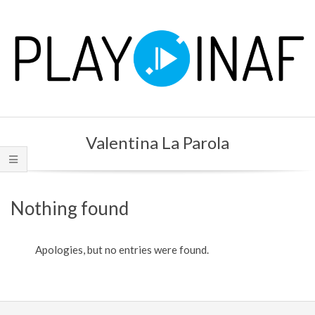
Skip
to
content
P
Primary
L
Valentina La Parola
Navigation
Menu
A
Y
Nothing found
Apologies, but no entries were found.