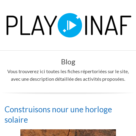
Skip
to
content
P
Primary
L
Blog
Navigation
Menu
Vous trouverez ici toutes les fiches répertoriées sur le site,
A
avec une description détaillée des activités proposées.
Y
Construisons nour une horloge
solaire