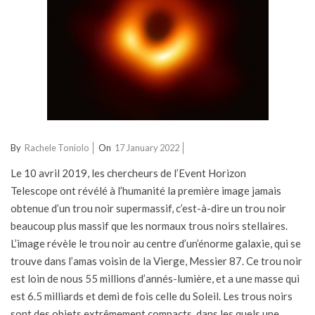
2022-
By
Rachele Toniolo
On
17 January 2022
01-
Le 10 avril 2019, les chercheurs de l’Event Horizon
17
Telescope ont révélé à l’humanité la première image jamais
obtenue d’un trou noir supermassif, c’est-à-dire un trou noir
beaucoup plus massif que les normaux trous noirs stellaires.
L’image révèle le trou noir au centre d’un’énorme galaxie, qui se
trouve dans l’amas voisin de la Vierge, Messier 87. Ce trou noir
est loin de nous 55 millions d’annés-lumière, et a une masse qui
est 6.5 milliards et demi de fois celle du Soleil. Les trous noirs
sont des objets extrêmement compacts, dans les quels une