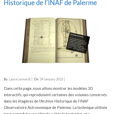
Historique de l’INAF de Palerme
2023-
By
Laura Leonardi
On
24 January 2023
01-
Dans cette page, nous allons montrer les modèles 3D
24
interactifs, qui reproduisent certaines des volumes conservés
dans les étagères de l’Archive Historique de l’INAF
Observatoire Astronomique de Palerme. La technique utilisée
pour reproduire ces objects a étée le texturing, une