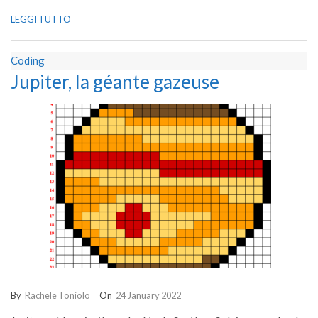
LEGGI TUTTO
Coding
Jupiter, la géante gazeuse
2022-
By
Rachele Toniolo
On
24 January 2022
01-