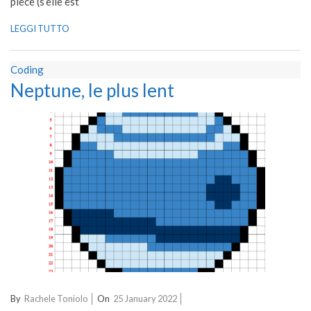
pièce (s’elle est
LEGGI TUTTO
Coding
Neptune, le plus lent
2022-
By
Rachele Toniolo
On
25 January 2022