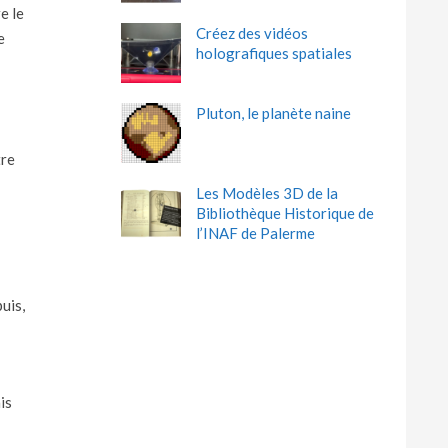
e le
Créez des vidéos
e
holografiques spatiales
Pluton, le planète naine
tre
Les Modèles 3D de la
Bibliothèque Historique de
l’INAF de Palerme
uis,
is