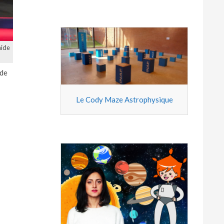
mide
 de
Le Cody Maze Astrophysique