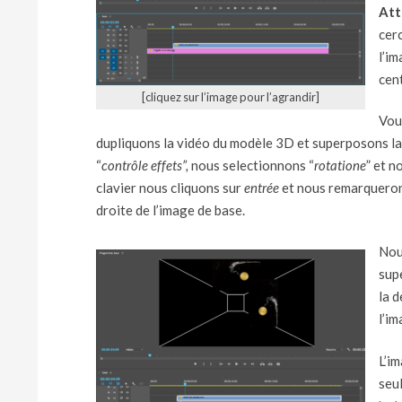
Att
cerc
l’im
cen
[cliquez sur l’image pour l’agrandir]
Vou
dupliquons la vidéo du modèle 3D et superposons la 
“
contrôle effets”,
nous selectionnons “
rotatione
” et n
clavier nous cliquons sur
entrée
et nous remarquerons
droite de l’image de base.
Nou
sup
la d
l’im
L’i
seu