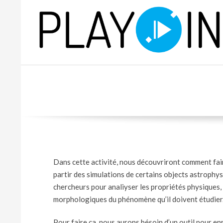
Skip
to
content
P
L
A
Y
Dans cette activité, nous découvriront comment fa
partir des simulations de certains objects astrophysi
chercheurs pour analiyser les propriétés physiques,
morphologiques du phénomène qu’il doivent étudier
Pour faire ça, nous aurons bésoin d’un outil pour enr