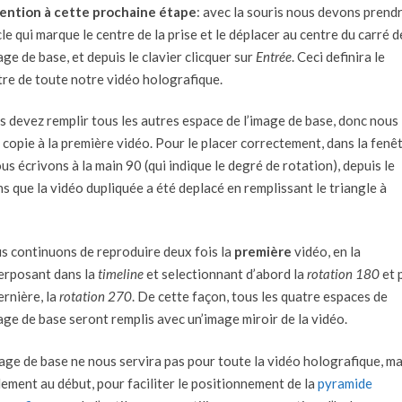
ention à cette prochaine étape
: avec la souris nous devons prendr
le qui marque le centre de la prise et le déplacer au centre du carré d
age de base, et depuis le clavier clicquer sur
Entrée
. Ceci definira le
tre de toute notre vidéo holografique.
s devez remplir tous les autres espace de l’image de base, donc nous
copie à la première vidéo. Pour le placer correctement, dans la fenê
ous écrivons à la main 90 (qui indique le degré de rotation), depuis le
 que la vidéo dupliquée a été deplacé en remplissant le triangle à
s continuons de reproduire deux fois la
première
vidéo, en la
erposant dans la
timeline
et selectionnant d’abord la
rotation 180
et p
ernière, la
rotation 270
. De cette façon, tous les quatre espaces de
age de base seront remplis avec un’image miroir de la vidéo.
mage de base ne nous servira pas pour toute la vidéo holografique, ma
lement au début, pour faciliter le positionnement de la
pyramide