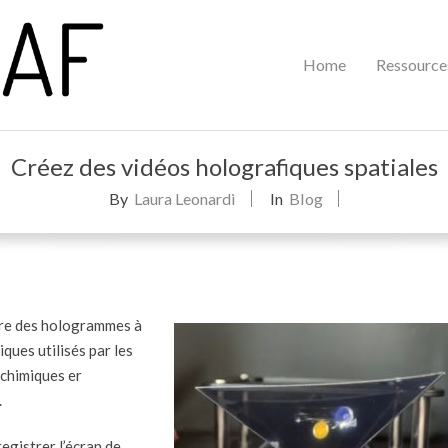
Primary
Home
Ressource
Navigation
Menu
Créez des vidéos holografiques spatiales
By
Laura Leonardi
In
Blog
ire des hologrammes à
ques utilisés par les
 chimiques er
.
egistrer l’écran de