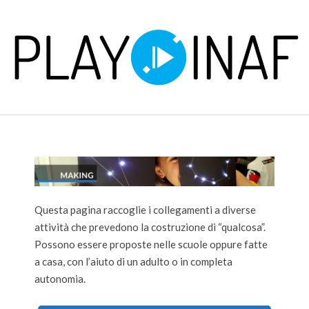
Skip
to
content
P
Primary
L
Navigation
Menu
A
Y
Questa pagina raccoglie i collegamenti a diverse
attività che prevedono la costruzione di “qualcosa”.
Possono essere proposte nelle scuole oppure fatte
a casa, con l’aiuto di un adulto o in completa
autonomia.