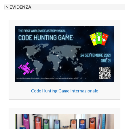
13
IN EVIDENZA
Code Hunting Game Internazionale