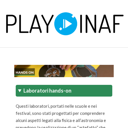
Skip
to
content
P
Primary
L
Navigation
Menu
A
Y
Laboratori hands-on
Questi laboratori, portati nelle scuole e nei
festival, sono stati progettati per comprendere
alcuni aspetti legati alla fisica e all’astronomia e
prevedono la realizzazione di un “artefatto” che