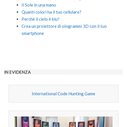
Il Sole in una mano
Quanti colori ha il tuo cellulare?
Perchè il cielo è blu?
Crea un proiettore di ologrammi 3D con il tuo
smartphone
2022-
09-
09
IN EVIDENZA
International Code Hunting Game