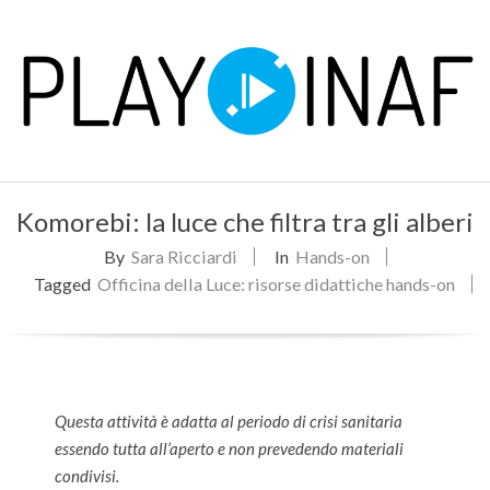
Skip
to
content
P
Primary
L
Komorebi: la luce che filtra tra gli alberi
Navigation
Menu
By
Sara Ricciardi
In
Hands-on
A
Tagged
Officina della Luce: risorse didattiche hands-on
Y
Questa attività è adatta al periodo di crisi sanitaria
essendo tutta all’aperto e non prevedendo materiali
condivisi.