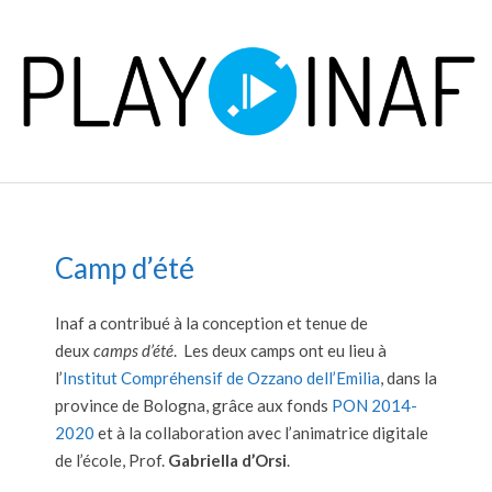
Skip
to
content
P
Primary
L
Navigation
Menu
A
Camp d’été
Y
Inaf a contribué à la conception et tenue de
deux
camps d’été
. Les deux camps ont eu lieu à
l’
Institut Compréhensif de Ozzano dell’Emilia
, dans la
province de Bologna, grâce aux fonds
PON 2014-
2020
et à la collaboration avec l’animatrice digitale
de l’école, Prof.
Gabriella d’Orsi
.