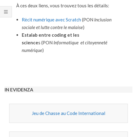
À ces deux liens, vous trouvez tous les détails:
Rècit numérique avec Scratch
(PON
Inclusion
sociale et lutte contre le malaise
)
Estalab entre coding et les
science
s (PON
Informatique et citoyenneté
numérique
)
2020-
09-
27
IN EVIDENZA
Jeu de Chasse au Code International