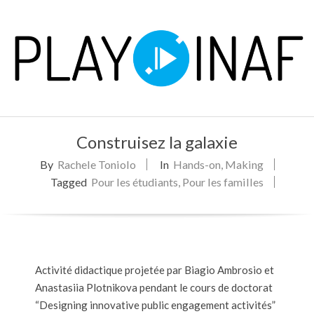
Skip
to
content
P
Primary
L
Construisez la galaxie
Navigation
Menu
By
Rachele Toniolo
In
Hands-on
,
Making
A
Tagged
Pour les étudiants
,
Pour les familles
Y
Activité didactique projetée par Biagio Ambrosio et
Anastasiia Plotnikova pendant le cours de doctorat
“Designing innovative public engagement activités”