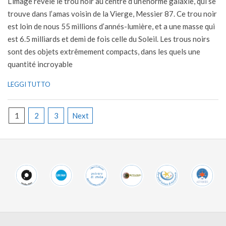
L’image révèle le trou noir au centre d’un’énorme galaxie, qui se
trouve dans l’amas voisin de la Vierge, Messier 87. Ce trou noir
est loin de nous 55 millions d’annés-lumière, et a une masse qui
est 6.5 milliards et demi de fois celle du Soleil. Les trous noirs
sont des objets extrêmement compacts, dans les quels une
quantité incroyable
LEGGI TUTTO
Posts
1
2
3
Next
pagination