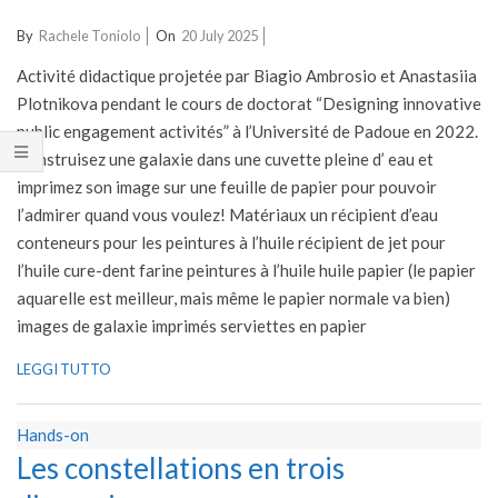
2025-
By
Rachele Toniolo
On
20 July 2025
07-
Activité didactique projetée par Biagio Ambrosio et Anastasiia
20
Plotnikova pendant le cours de doctorat “Designing innovative
public engagement activités” à l’Université de Padoue en 2022.
Construisez une galaxie dans une cuvette pleine d’ eau et
imprimez son image sur une feuille de papier pour pouvoir
l’admirer quand vous voulez! Matériaux un récipient d’eau
conteneurs pour les peintures à l’huile récipient de jet pour
l’huile cure-dent farine peintures à l’huile huile papier (le papier
aquarelle est meilleur, mais même le papier normale va bien)
images de galaxie imprimés serviettes en papier
LEGGI TUTTO
Hands-on
Les constellations en trois