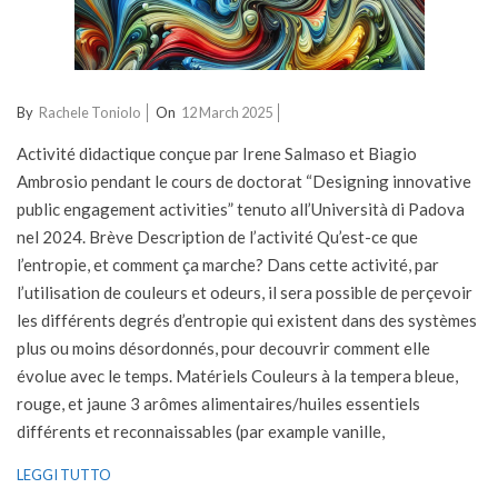
2025-
By
Rachele Toniolo
On
12 March 2025
03-
Activité didactique conçue par Irene Salmaso et Biagio
12
Ambrosio pendant le cours de doctorat “Designing innovative
public engagement activities” tenuto all’Università di Padova
nel 2024. Brève Description de l’activité Qu’est-ce que
l’entropie, et comment ça marche? Dans cette activité, par
l’utilisation de couleurs et odeurs, il sera possible de perçevoir
les différents degrés d’entropie qui existent dans des systèmes
plus ou moins désordonnés, pour decouvrir comment elle
évolue avec le temps. Matériels Couleurs à la tempera bleue,
rouge, et jaune 3 arômes alimentaires/huiles essentiels
différents et reconnaissables (par example vanille,
LEGGI TUTTO