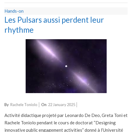
Hands-on
Les Pulsars aussi perdent leur
rhythme
2025-
By
Rachele Toniolo
On
22 January 2025
01-
Activité didactique projeté par Leonardo De Deo, Greta Toni et
22
Rachele Toniolo pendant le cours de doctorat “Designing
innovative public engagement activities” donné à l’Université