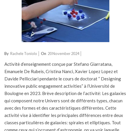
2024-
By
Rachele Toniolo
On
20 November 2024
11-
Activitè d’enseignement conçue par Stefano Giarratana,
20
Emanuele De Rubeis, Cristina Nanci, Xavier Lopez Lopez et
Davide Pellicciari pendante le cours de doctorat “ Designing
innovative public engagement activities” à l’Université de
Boulogne en 2023. Brève description de l’activité: Les galaxies
qui composent notre Univers sont de différents types, chacun
avec des formes et des caractéristiques différentes. Cette
activité vise à identifier les principales différences entre deux
classes particulières de galaxies: spirales et elliptiques. Tout
comme ceux qui s’occupent d’astronomie, on va voir laquelle