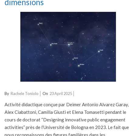
dimensions
2025-
By
Rachele Toniolo
On
23 April 2025
04-
Activité didactique conçue par Deimer Antonio Alvarez Garay,
23
Alex Ciabattoni, Camilla Giusti et Elena Tomasetti pendant le
cours de doctorat “Designing innovative public engagement
activities” près de l’Université de Bologna en 2023. Le fait que
nous reconnaissons des figures familières dans les