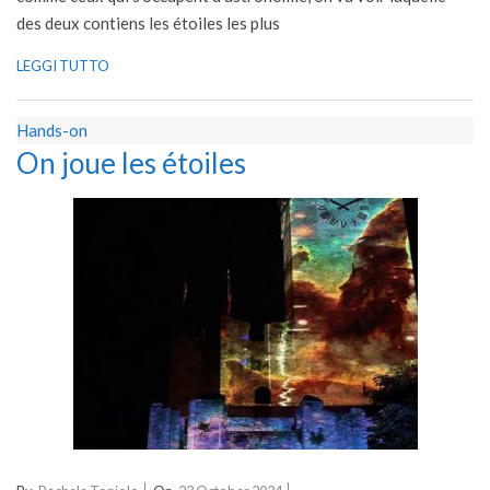
des deux contiens les étoiles les plus
LEGGI TUTTO
Hands-on
On joue les étoiles
2024-