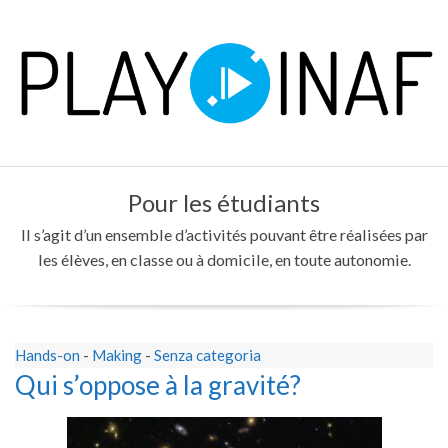
Skip
to
content
P
Primary
L
Pour les étudiants
Navigation
Menu
Il s’agit d’un ensemble d’activités pouvant être réalisées par
A
les élèves, en classe ou à domicile, en toute autonomie.
Y
Hands-on
-
Making
-
Senza categoria
Qui s’oppose à la gravité?