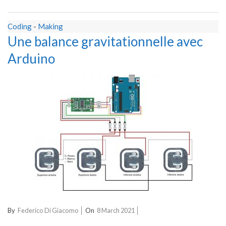
Coding
-
Making
Une balance gravitationnelle avec
Arduino
2021-
By
Federico Di Giacomo
On
8 March 2021
03-