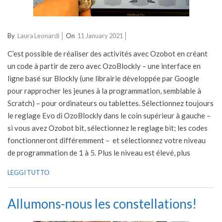
2021-
By
Laura Leonardi
On
11 January 2021
01-
C’est possible de réaliser des activités avec Ozobot en créant
11
un code à partir de zero avec OzoBlockly – une interface en
ligne basé sur Blockly (une librairie développée par Google
pour rapprocher les jeunes à la programmation, semblable à
Scratch) – pour ordinateurs ou tablettes. Sélectionnez toujours
le reglage Evo di OzoBlockly dans le coin supérieur à gauche –
si vous avez Ozobot bit, sélectionnez le reglage bit; les codes
fonctionneront différemment – et sélectionnez votre niveau
de programmation de 1 à 5. Plus le niveau est élevé, plus
LEGGI TUTTO
Allumons-nous les constellations!