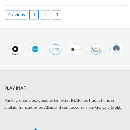
Posts
Previous
1
2
3
pagination
PLAY INAF
Par le groupe pédagogique innovant INAF. Les traductions en
anglais, français et en Allemand sont assurées par
Giuliana Giobbi
.