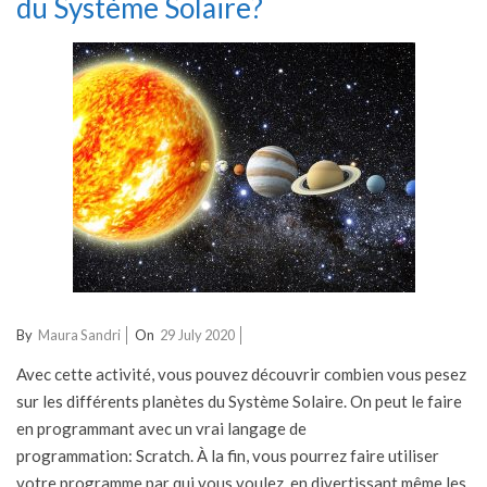
du Système Solaire?
2020-
By
Maura Sandri
On
29 July 2020
07-
Avec cette activité, vous pouvez découvrir combien vous pesez
29
sur les différents planètes du Système Solaire. On peut le faire
en programmant avec un vrai langage de
programmation: Scratch. À la fin, vous pourrez faire utiliser
votre programme par qui vous voulez, en divertissant même les