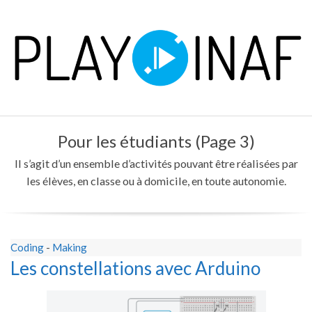
Skip
to
content
P
Primary
L
Pour les étudiants
(Page 3)
Navigation
Menu
Il s’agit d’un ensemble d’activités pouvant être réalisées par
A
les élèves, en classe ou à domicile, en toute autonomie.
Y
Coding
-
Making
Les constellations avec Arduino