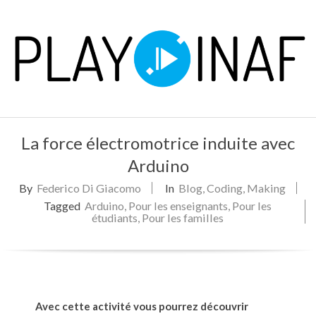
Skip
to
content
P
Primary
L
La force électromotrice induite avec
Navigation
Menu
Arduino
A
By
Federico Di Giacomo
In
Blog
,
Coding
,
Making
Y
Tagged
Arduino
,
Pour les enseignants
,
Pour les
étudiants
,
Pour les familles
Avec cette activité vous pourrez découvrir