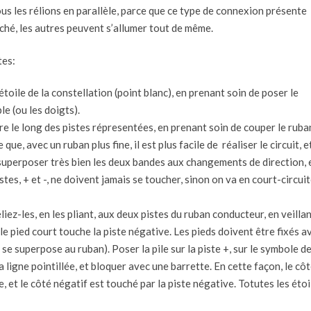
ous les rélions en parallèle, parce que ce type de connexion présente
ché, les autres peuvent s’allumer tout de même.
tes:
toile de la constellation (point blanc), en prenant soin de poser le
le (ou les doigts).
re le long des pistes répresentées, en prenant soin de couper le ruba
 que, avec un ruban plus fine, il est plus facile de réaliser le circuit, e
 superposer très bien les deux bandes aux changements de direction, 
stes, + et -, ne doivent jamais se toucher, sinon on va en court-circuit
liez-les, en les pliant, aux deux pistes du ruban conducteur, en veillan
t le pied court touche la piste négative. Les pieds doivent être fixés a
se superpose au ruban). Poser la pile sur la piste +, sur le symbole de
 la ligne pointillée, et bloquer avec une barrette. En cette façon, le cô
ve, et le côté négatif est touché par la piste négative. Totutes les étoi