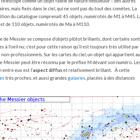
 télescope comme un objet faible de nature nébuleuse – des autres
aires, mais fixés dans le ciel, qui ne sont pas du tout des comètes. La
ition du catalogue comprenait 45 objets, numérotés de M1 à M45. L
e est de 110 objets, numérotés de Ma à M110.
e de Messier se compose d’objets plûtot brillants, dont certains sont
s à l’oeil nu; c’est pour cette raison qu’il est toujours très utilisé par 
non-professionnels. Sur les cartes du ciel, un objet qui appartient a
e Messier peut être réconnu par le préfixe M dévant son numéro. Le
 entre eux est l’
aspect diffus
et relativement brillant. À cette
res
très proches, et aussi grandes
galaxies
, placées à des distances