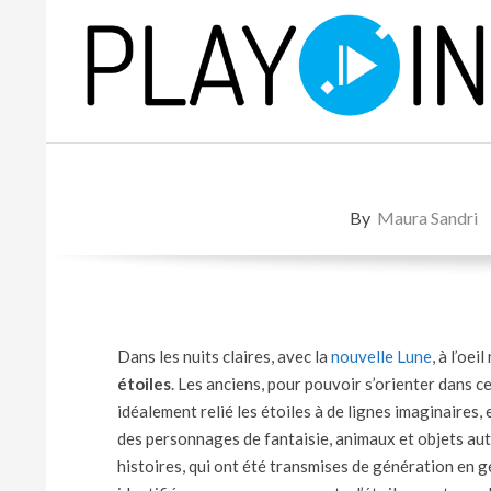
Skip
to
content
P
L
By
Maura Sandri
A
Y
Dans les nuits claires, avec la
nouvelle Lune
, à l’oe
étoiles
. Les anciens, pour pouvoir s’orienter dans c
idéalement relié les étoiles à de lignes imaginaires
des personnages de fantaisie, animaux et objets aut
histoires, qui ont été transmises de génération en g