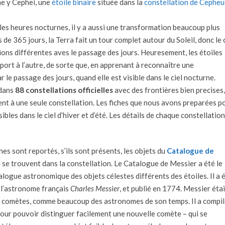
e γ Cephei, une
étoile binaire
située dans la
constellation de Cepheu
es heures nocturnes, il y a aussi une transformation beaucoup plus
de 365 jours, la Terra fait un tour complet autour du Soleil, donc le
ions différentes aves le passage des jours. Heuresement, les étoiles
ort à l’autre, de sorte que, en apprenant à reconnaître une
 le passage des jours, quand elle est visible dans le ciel nocturne.
 dans
88 constellations officielles
avec des frontières bien precises,
ent à une seule constellation. Les fiches que nous avons preparées p
ibles dans le ciel d’hiver et d’été. Les détails de chaque constellatio
hes sont reportés, s’ils sont présents, les objets du
Catalogue de
i se trouvent dans la constellation. Le Catalogue de Messier a été le
alogue astronomique des objets célestes différents des étoiles. Il a 
 l’astronome français
Charles Messier
, et publié en 1774. Messier étai
 comètes, comme beaucoup des astronomes de son temps. Il a compil
our pouvoir distinguer facilement une nouvelle comète – qui se