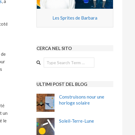
s
, à
Les Sprites de Barbara
 coté
CERCA NEL SITO
 de
Search
our
ns
ULTIMI POST DEL BLOG
Construisons nour une
horloge solaire
été
t un
é le
Soleil-Terre-Lune