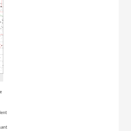
le
lent
sant