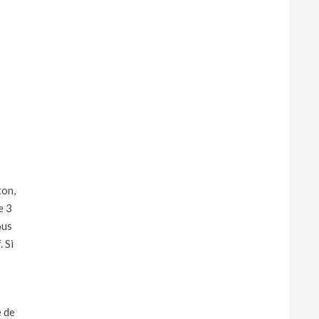
ton,
e 3
ous
. Si
e de