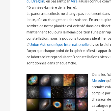
du Dragon
) en passant par
Alrai
(aussi connue comm
45 années-lumiére de la Terre).
Le panorama céleste ne change pas seulement dans l
lente, dûe au changement des saisons. En un peu plus 
sombre de notre planète est orienté dans des direct
mantiennent toujours la même position l’une par rapp
constellation, nous la pouvons toujours identifier par
L’
Union Astronomique Internationelle
divise le ciel
façon que chaque point de la sphère céleste apparti
ce laboratoire reproduisent 8 constellations bien vis
sont donnés dans chaque fiche.
Dans les fic
Messier
qu
premier cat
compilé par
chasseur de
catalogue p