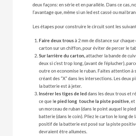
deux façons: en série et en parallèle. Dans ce cas, n
l’avantage que, même si un led est cassé ou mal bran
Les étapes pour construire le circuit sont les suivan
Faire deux trous
à 2 mm de distance sur chaque é
carton sur un chiffon, pour éviter de percer le tab
Sur larrière du carton,
attacher la bande de cuiv
deux si c’est trop long, (avant de l’éplucher), parce
outre on economise le ruban. Faites attention à
créant des “X” dans les intersections. Les deux pi
la batterie est à jeter.
Insérer les tiges de led
dans les deux trous et ré
ce que l
e pied long touche la piste positive
, e
un morceau de ruban (dans le point auquel le pied 
batterie (dans le coin). Pliez le carton le long de
positif de la batterie est posé sur la piste positi
devraient être allumées.