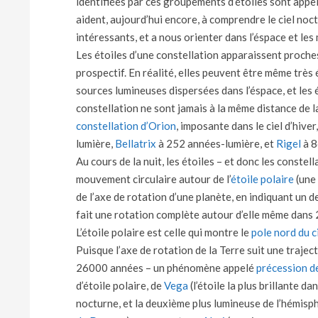
identifiées par ces groupements d’étoiles sont app
aident, aujourd’hui encore, à comprendre le ciel noc
intéressants, et a nous orienter dans l’éspace et le
Les étoiles d’une constellation apparaissent proche
prospectif. En réalité, elles peuvent être même très 
sources lumineuses dispersées dans l’éspace, et les
constellation ne sont jamais à la même distance de la
constellation d’Orion
, imposante dans le ciel d’hiver
lumière,
Bellatrix
à 252 années-lumière, et
Rigel
à 8
Au cours de la nuit, les étoiles – et donc les constel
mouvement circulaire autour de l’
étoile polaire
(une 
de l’axe de rotation d’une planète, en indiquant un d
fait une rotation complète autour d’elle même dans 
L’étoile polaire est celle qui montre le
pole nord du c
Puisque l’axe de rotation de la Terre suit une trajecto
26000 années – un phénomène appelé
précession d
d’étoile polaire, de
Vega
(l’étoile la plus brillante da
nocturne, et la deuxième plus lumineuse de l’hémisp