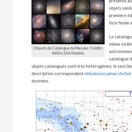
présente au
objets simil
première éd
liste final
Le catalogu
même visible
Objects du Catalogue de Messier. Crédits:
astronomes 
NASA, ESA/Hubble
catalogue d
objets catalogués sont très hétérogènes; le seul lien
description correspondent
nébuleuses
,
amas stellai
énormes.