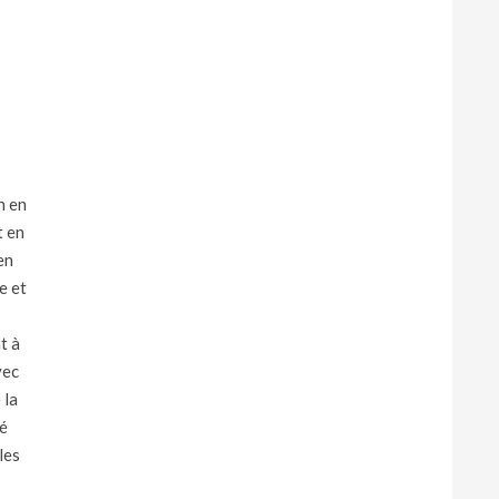
n en
t en
en
e et
t à
vec
 la
té
les