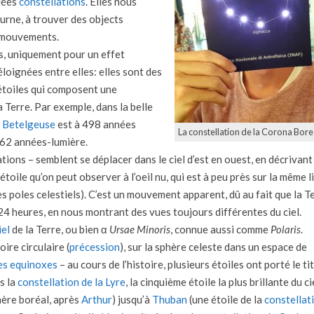
elées
constellations
. Elles nous
turne, à trouver des objects
s mouvements.
s, uniquement pour un effet
éloignées entre elles: elles sont des
 étoiles qui composent une
 Terre. Par exemple, dans la belle
,
Betelgeuse
est à 498 années
La constellation de la Corona Borea
62 années-lumière.
lations – semblent se déplacer dans le ciel d’est en ouest, en décrivant
étoile qu’on peut observer à l’oeil nu, qui est à peu près sur la même l
es poles celestiels). C’est un mouvement apparent, dû au fait que la T
24 heures, en nous montrant des vues toujours différentes du ciel.
iel
de la Terre, ou bien α
Ursae Minoris
, connue aussi comme
Polaris
.
ire circulaire (
précession
), sur la sphère celeste dans un espace de
es equinoxes
– au cours de l’histoire, plusieurs étoiles ont porté le ti
ns la
constellation de la Lyre
, la cinquième étoile la plus brillante du ci
hère boréal, après
Arthur
) jusqu’à
Thuban
(une étoile de la
constellat