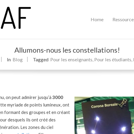
Primary
Home
Ressource
Navigation
Menu
Allumons-nous les constellations!
In
Blog
Tagged
Pour les enseignants
,
Pour les étudiants
,
il nu, on peut admirer jusqu’à
3000
ette myriade de points lumineux, ont
, en formant des groupes et en créant
our desquels ils ont créé des
énération. Les zones du ciel