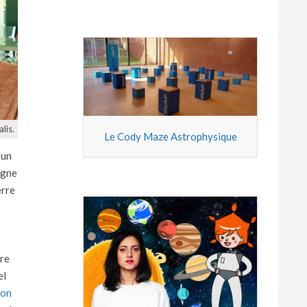
lis.
Le Cody Maze Astrophysique
 un
igne
erre
tre
el
ion