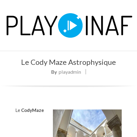
Skip
to
content
P
Primary
L
Le Cody Maze Astrophysique
Navigation
Menu
By
playadmin
A
Y
Le
CodyMaze