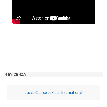
2022-
01-
13
IN EVIDENZA
Jeu de Chasse au Code International