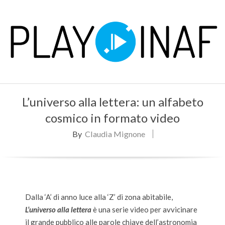
Skip
to
content
P
Primary
L
L’universo alla lettera: un alfabeto
Navigation
Menu
cosmico in formato video
A
By
Claudia Mignone
Y
Dalla ‘A’ di anno luce alla ‘Z’ di zona abitabile,
L’universo alla lettera
è una serie video per avvicinare
il grande pubblico alle parole chiave dell’astronomia