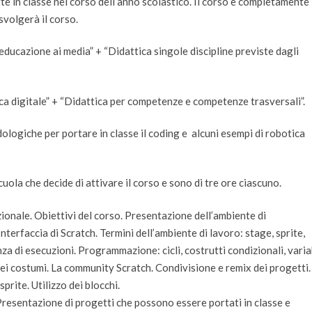
te in classe nel corso dell’anno scolastico. Il corso è completamente
 svolgerà il corso.
d educazione ai media” + “Didattica singole discipline previste dagli
ica digitale” + “Didattica per competenze e competenze trasversali”.
ologiche per portare in classe il coding e alcuni esempi di robotica
scuola che decide di attivare il corso e sono di tre ore ciascuno.
onale. Obiettivi del corso. Presentazione dell’ambiente di
terfaccia di Scratch. Termini dell’ambiente di lavoro: stage, sprite,
a di esecuzioni. Programmazione: cicli, costrutti condizionali, varia
 dei costumi. La community Scratch. Condivisione e remix dei progetti.
prite. Utilizzo dei blocchi.
 Presentazione di progetti che possono essere portati in classe e