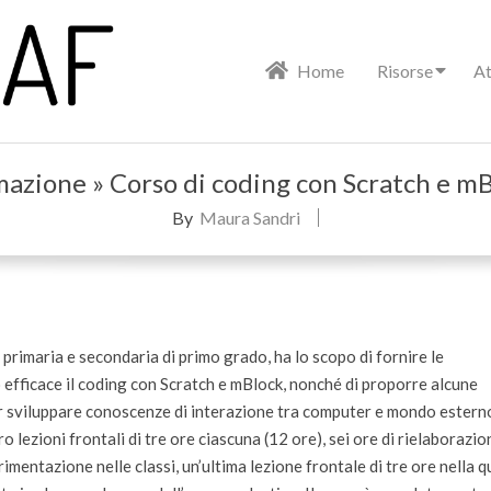
Primary
Home
Risorse
At
Navigation
Menu
mazione »
Corso di coding con Scratch e m
By
Maura Sandri
la primaria e secondaria di primo grado, ha lo scopo di fornire le
o efficace il coding con Scratch e mBlock, nonché di proporre alcune
 sviluppare conoscenze di interazione tra computer e mondo esterno
ro lezioni frontali di tre ore ciascuna (12 ore), sei ore di rielaborazio
imentazione nelle classi, un’ultima lezione frontale di tre ore nella q