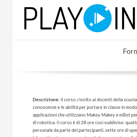
Skip
to
content
P
For
L
A
Y
Descrizione
: il corso, rivolto ai docenti della scuo
conoscenze e le abilità per portare in classe in mod
applicazioni che utilizzano Makey Makey e mBot per
di robotica. Il corso è di 28 ore così suddivise: quatt
personale da parte dei partecipanti, sette ore di sper