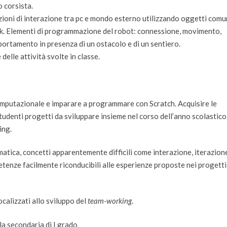
o corsista.
zioni di interazione tra pc e mondo esterno utilizzando oggetti comu
. Elementi di programmazione del robot: connessione, movimento,
ortamento in presenza di un ostacolo e di un sentiero.
delle attività svolte in classe.
computazionale e imparare a programmare con Scratch. Acquisire le
studenti progetti da sviluppare insieme nel corso dell’anno scolastico
ing.
ematica, concetti apparentemente difficili come interazione, iterazion
etenze facilmente riconducibili alle esperienze proposte nei progetti
ocalizzati allo sviluppo del
team-working
.
la secondaria di I grado