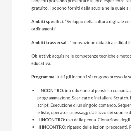
i docenti potranno presentare le loro esperienze fat
gratuito. I pc sono forniti dalla scuola nella quale si
Ambiti specifici
: “Sviluppo della cultura digitale e
ordinamenti”.
Ambiti trasversali
: “Innovazione didattica e didatt
Obiettivi
: acquisire le competenze tecniche e metod
educativa.
Programma
: tutti gli incontri si tengono presso la 
I INCONTRO:
introduzione al pensiero computazi
programmazione. Scaricare e installare Scratch. In
script. Esecuzione di un singolo comando. Sequenz
e liste, operatori, messaggi. Utilizzo dei suoni e
II INCONTRO:
uso della penna. Clonazione degli s
III INCONTRO:
ripasso delle lezioni precedenti.