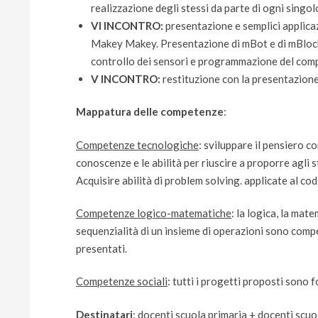
realizzazione degli stessi da parte di ogni singol
VI INCONTRO:
presentazione e semplici applica
Makey Makey. Presentazione di mBot e di mBlock
controllo dei sensori e programmazione del comp
V INCONTRO:
restituzione con la presentazione 
Mappatura delle competenze
:
Competenze tecnologiche
: sviluppare il pensiero 
conoscenze e le abilità per riuscire a proporre agli 
Acquisire abilità di problem solving. applicate al cod
Competenze logico-matematiche
: la logica, la mat
sequenzialità di un insieme di operazioni sono comp
presentati.
Competenze sociali
: tutti i progetti proposti sono f
Destinatari
: docenti scuola primaria + docenti scuo