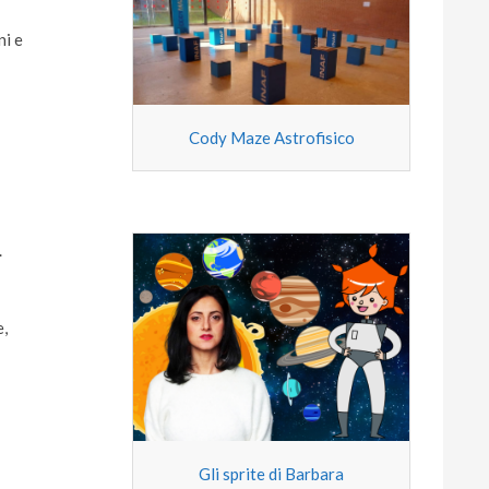
ni e
Cody Maze Astrofisico
.
e,
Gli sprite di Barbara