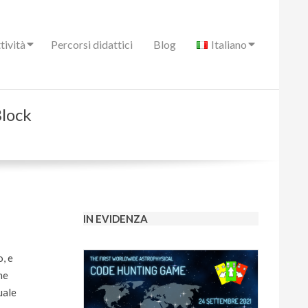
tività
Percorsi didattici
Blog
Italiano
Block
IN EVIDENZA
, e
ne
uale