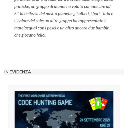
pratiche, un gruppo di alunni ha voluto comunicare ad
E.T la bellezza del nostro pianeta: gli alberi, i fiori, l’aria e
il calore del sole; un altro gruppo ha rappresentato il
mare(acqua) con i pesci e un altro ancora due bambini
che giocano felici.
2022-
05-
06
IN EVIDENZA