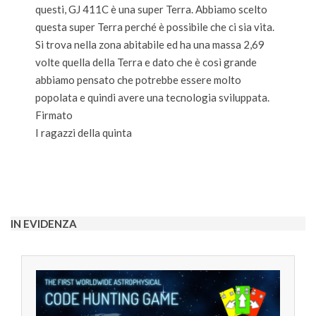
questi, GJ 411C è una super Terra. Abbiamo scelto
questa super Terra perché è possibile che ci sia vita.
Si trova nella zona abitabile ed ha una massa 2,69
volte quella della Terra e dato che è così grande
abbiamo pensato che potrebbe essere molto
popolata e quindi avere una tecnologia sviluppata.
Firmato
I ragazzi della quinta
2022-
05-
06
IN EVIDENZA