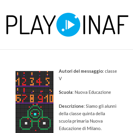
Skip
to
content
P
Primary
L
Navigation
Menu
A
Autori del messaggio
: classe
V
Y
Scuola
: Nuova Educazione
Descrizione
: Siamo gli alunni
della classe quinta della
scuola primaria Nuova
Educazione di Milano.