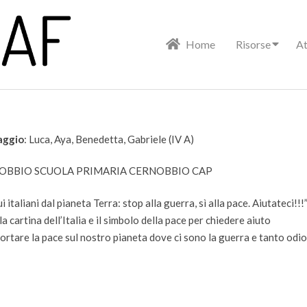
Primary
Home
Risorse
At
Navigation
Menu
aggio
: Luca, Aya, Benedetta, Gabriele (IV A)
RNOBBIO SCUOLA PRIMARIA CERNOBBIO CAP
ui italiani dal pianeta Terra: stop alla guerra, sì alla pace. Aiutateci!!!
 cartina dell’Italia e il simbolo della pace per chiedere aiuto
portare la pace sul nostro pianeta dove ci sono la guerra e tanto odio