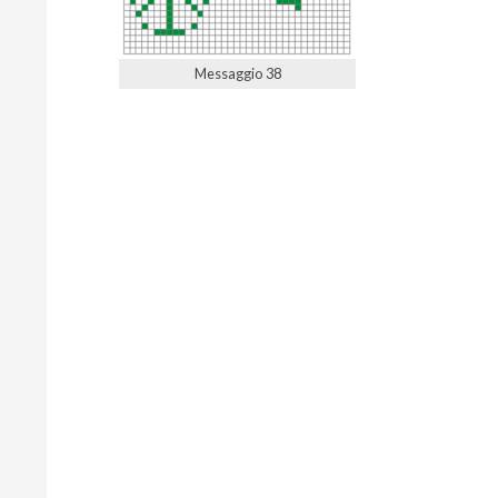
Messaggio 38
2022-
05-
06