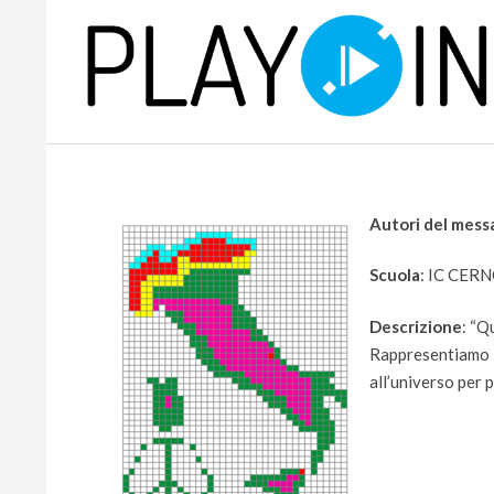
Skip
to
content
P
L
Autori del mess
A
Scuola
: IC CE
Y
Descrizione
: “Q
Rappresentiamo la
all’universo per 