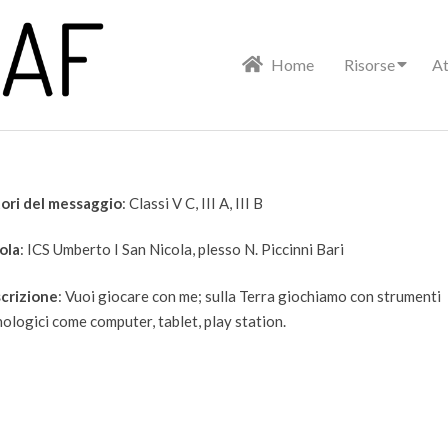
Primary
Home
Risorse
At
Navigation
Menu
ori del messaggio
: Classi V C, III A, III B
ola
: ICS Umberto I San Nicola, plesso N. Piccinni Bari
crizione
: Vuoi giocare con me; sulla Terra giochiamo con strumenti
ologici come computer, tablet, play station.