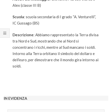
Alex (classe III B)
Scuola
: scuola secondaria di I grado “A. Venturelli”,
IC Gussago (BS)
Descrizione
: Abbiamo rappresentato la Terra divisa
tra Nord e Sud, mostrando che al Nord si
concentrano i ricchi, mentre al Sud mancano i soldi.
Intorno alla Terra orbitano il simbolo del dollaro e
dell’euro, per dimostrare che il mondo gira intorno ai
soldi.
2022-
05-
06
IN EVIDENZA