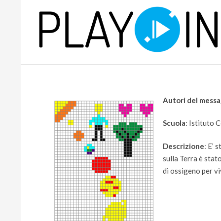
Skip
to
content
P
L
Autori del mess
A
Scuola
: Istituto
Y
Descrizione
: E’ 
sulla Terra è sta
di ossigeno per vi