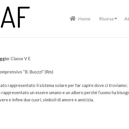
Primary
Home
Risorse
At
Navigation
Menu
aggio
: Classe V E
 Comprensivo “B. Buozzi” (Rm)
stato rappresentato il sistema solare per far capire dove ci troviamo;
to rappresentato un essere umano e un albero perchè l’uomo ha bisog
vere e infine due cuori, simboli di amore e amicizia.