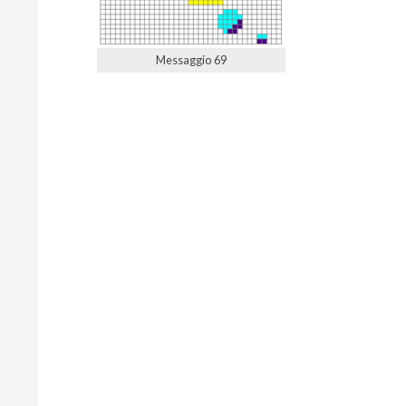
Messaggio 69
2022-
05-
06