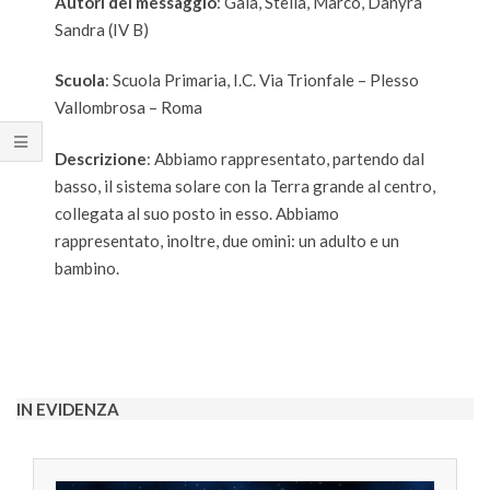
Autori del messaggio
: Gaia, Stella, Marco, Danyra
Sandra (IV B)
Scuola
: Scuola Primaria, I.C. Via Trionfale – Plesso
Vallombrosa – Roma
Descrizione
: Abbiamo rappresentato, partendo dal
basso, il sistema solare con la Terra grande al centro,
collegata al suo posto in esso. Abbiamo
rappresentato, inoltre, due omini: un adulto e un
bambino.
2022-
05-
07
IN EVIDENZA