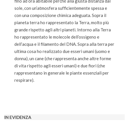
fino ad ora abitabile perché alla giusta distanza dal
sole, con un’atmosfera sufficientemente spessa e
con una composizione chimica adeguata. Sopra il
pianeta terra ho rappresentato la Terra, molto più
grande rispetto agli altri pianeti. Intorno alla Terra
ho rappresentato le molecole dell’ossigeno e
dell’acqua e il filamento del DNA. Sopra alla terra per
ultima cosa ho realizzato due esseri umani (uomo e
donna), un cane (che rappresenta anche altre forme
di vita rispetto agli esseri umani) e due fiori (che
rappresentano in generale le piante essenziali per
respirare).
2022-
05-
07
IN EVIDENZA