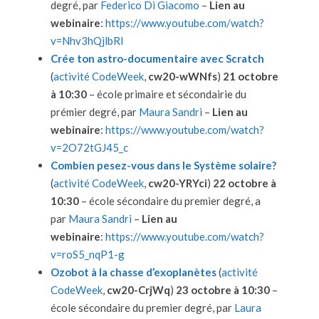
degré, par
Federico Di Giacomo
–
Lien au
webinaire
:
https://www.youtube.com/watch?
v=Nhv3hQjlbRI
Crée ton astro-documentaire avec Scratch
(
activité CodeWeek
,
cw20-wWNfs
)
21 octobre
à 10:30
– école primaire et sécondairie du
prémier degré, par
Maura Sandri
–
Lien au
webinaire
:
https://www.youtube.com/watch?
v=2O72tGJ45_c
Combien pesez-vous dans le Système solaire?
(
activité CodeWeek
,
cw20-YRYci
)
22 octobre à
10:30
– école sécondaire du premier degré, a
par
Maura Sandri
–
Lien au
webinaire
:
https://www.youtube.com/watch?
v=roS5_nqP1-g
Ozobot à la chasse d’exoplanètes
(
activité
CodeWeek
,
cw20-CrjWq
)
23 octobre à 10:30
–
école sécondaire du premier degré, par
Laura