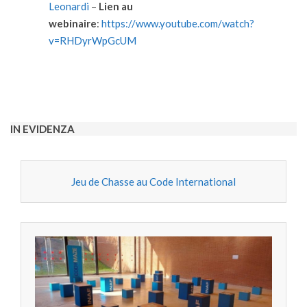
Leonardi
–
Lien au
webinaire
:
https://www.youtube.com/watch?
v=RHDyrWpGcUM
2021-
01-
11
IN EVIDENZA
Jeu de Chasse au Code International