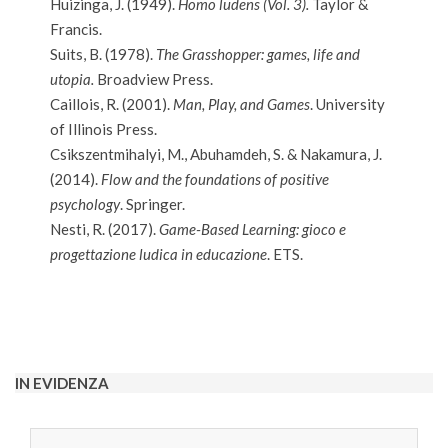
Huizinga, J. (1949).
Homo ludens (Vol. 3).
Taylor &
Francis.
Suits, B. (1978).
The Grasshopper: games, life and
utopia.
Broadview Press.
Caillois, R. (2001).
Man, Play, and Games
. University
of Illinois Press.
Csikszentmihalyi, M., Abuhamdeh, S. & Nakamura, J.
(2014).
Flow and the foundations of positive
psychology
. Springer.
Nesti, R. (2017).
Game-Based Learning: gioco e
progettazione ludica in educazione
. ETS.
2020-
10-
29
IN EVIDENZA