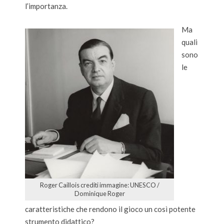
l’importanza.
Ma
quali
sono
le
Roger Caillois crediti immagine: UNESCO /
Dominique Roger
caratteristiche che rendono il gioco un così potente
strumento didattico?