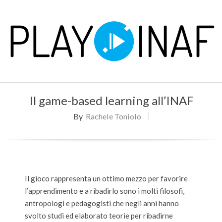
Skip
to
content
P
Primary
L
Il game-based learning all’INAF
Navigation
Menu
By
Rachele Toniolo
A
Y
Il gioco rappresenta un ottimo mezzo per favorire
l’apprendimento e a ribadirlo sono i molti filosofi,
antropologi e pedagogisti che negli anni hanno
svolto studi ed elaborato teorie per ribadirne