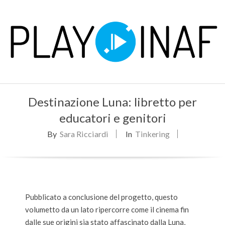
Skip
to
content
P
Primary
L
Destinazione Luna: libretto per
Navigation
Menu
educatori e genitori
A
By
Sara Ricciardi
In
Tinkering
Y
Pubblicato a conclusione del progetto, questo
volumetto da un lato ripercorre come il cinema fin
dalle sue origini sia stato affascinato dalla Luna,