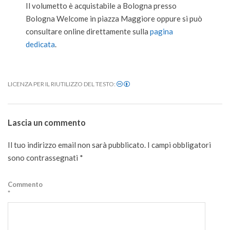
Il volumetto è acquistabile a Bologna presso
Bologna Welcome in piazza Maggiore oppure si può
consultare online direttamente sulla
pagina
dedicata
.
LICENZA PER IL RIUTILIZZO DEL TESTO:
2020-
08-
Lascia un commento
25
Il tuo indirizzo email non sarà pubblicato.
I campi obbligatori
sono contrassegnati
*
Commento
*