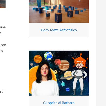
 una
Cody Maze Astrofisico
e
 con
to
 di
Gli sprite di Barbara