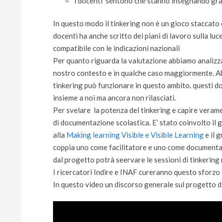
i docenti sentono che stanno insegnando grazi
In questo modo il tinkering non è un gioco staccato 
docenti ha anche scritto dei piani di lavoro sulla lu
compatibile con le indicazioni nazionali
Per quanto riguarda la valutazione abbiamo analizzat
nostro contesto e in qualche caso maggiormente. A
tinkering può funzionare in questo ambito. questi do
insieme a noi ma ancora non rilasciati.
Per svelare la potenza del tinkering e capire verame
di documentazione scolastica. E’ stato coinvolto il 
alla
Making learning Visible e Visible Learning
e il 
coppia uno come facilitatore e uno come documentat
dal progetto potrà seervare le sessioni di tinkerin
I ricercatori Indire e INAF cureranno questo sforzo
In questo video un discorso generale sul progetto di