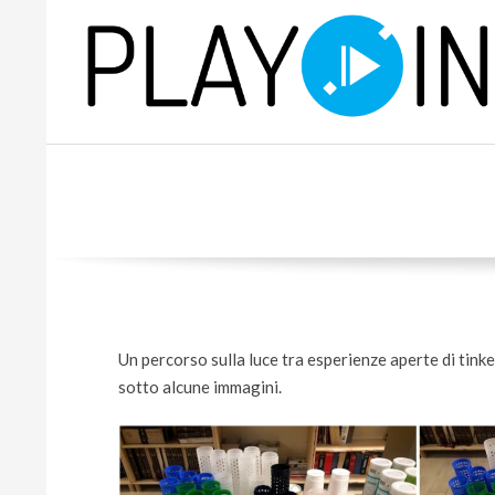
Skip
to
content
P
L
A
Y
Un percorso sulla luce tra esperienze aperte di tinke
sotto alcune immagini.