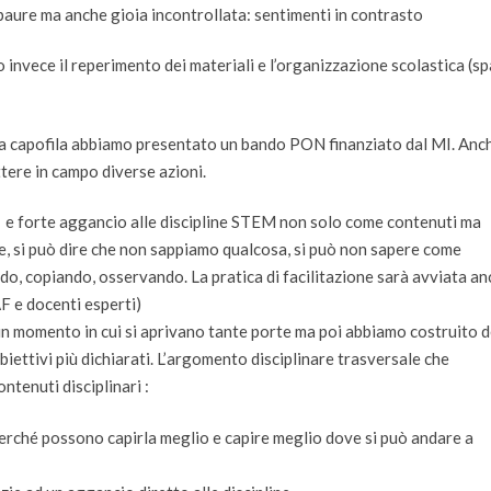
a paure ma anche gioia incontrollata: sentimenti in contrasto
o invece il reperimento dei materiali e l’organizzazione scolastica (sp
ola capofila abbiamo presentato un bando PON finanziato dal MI. Anc
tere in campo diverse azioni.
sé e forte aggancio alle discipline STEM non solo come contenuti ma
re, si può dire che non sappiamo qualcosa, si può non sapere come
do, copiando, osservando. La pratica di facilitazione sarà avviata a
AF e docenti esperti)
 un momento in cui si aprivano tante porte ma poi abbiamo costruito d
 obiettivi più dichiarati. L’argomento disciplinare trasversale che
tenuti disciplinari :
 perché possono capirla meglio e capire meglio dove si può andare a