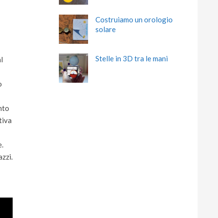
Costruiamo un orologio
solare
Stelle in 3D tra le mani
l
o
nto
tiva
e.
zzi.