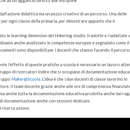
e ad un aggancio diretto alle discipline
dall’azione didattica ma un pezzo creativo di un percorso. Una delle
ce per ogni classe della primaria, per dimostrare appunto che è
o le learning dimension del tinkering studio, tradotte e riadattate a
bbiamo anche analizzato le competenze europee e segnalato come il
cumenti sono disponibili per i docenti che stanno facendo il percors
nte l’effetto di queste pratiche a scuola è necessario un lavoro atte
gruppo di ricercatori Indire che si occupano di documentazione educa
gruppo
Maker@Scuola
. L’idea è che i due docenti di classe lavorino in
ore. Il team docente grazie anche alle ore di compresenza finanziat
g ma anche tutta la documentazione educativa prodotta anche dai raga
 di documentazione anche con sessioni dedicate.
 ricerca azione: