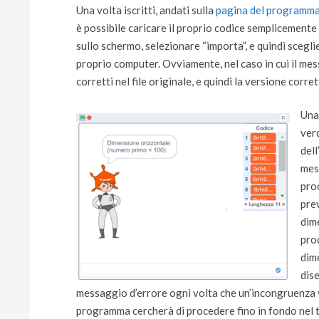
Una volta iscritti, andati sulla
pagina del programm
è possibile caricare il proprio codice semplicemente
sullo schermo, selezionare “importa”, e quindi sceglie
proprio computer. Ovviamente, nel caso in cui il me
corretti nel file originale, e quindi la versione co
Una
ver
dell
mes
proc
pre
dim
pro
dime
dis
messaggio d’errore ogni volta che un’incongruenza ve
programma cercherà di procedere fino in fondo nel t