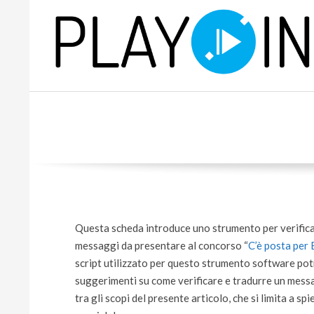
Skip
to
content
P
L
A
Y
Questa scheda introduce uno strumento per verifica
messaggi da presentare al concorso “
C’è posta per 
script utilizzato per questo strumento software potr
suggerimenti su come verificare e tradurre un messa
tra gli scopi del presente articolo, che si limita a spi