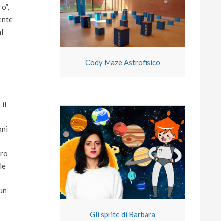
o”,
sente
al
Cody Maze Astrofisico
 il
oni
oro
le
 un
Gli sprite di Barbara