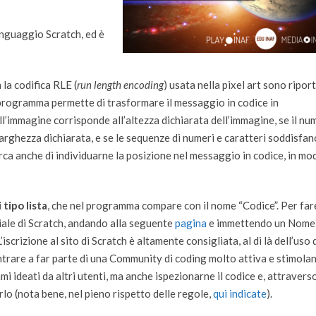
nguaggio Scratch, ed è
la codifica RLE (
run length encoding
) usata nella pixel art sono ripor
 programma permette di trasformare il messaggio in codice in
ell’immagine corrisponde all’altezza dichiarata dell’immagine, se il n
 larghezza dichiarata, e se le sequenze di numeri e caratteri soddisfan
erca anche di individuarne la posizione nel messaggio in codice, in mo
 tipo lista
, che nel programma compare con il nome “Codice”. Per far
ciale di Scratch, andando alla seguente
pagina
e immettendo un Nome
crizione al sito di Scratch è altamente consigliata, al di là dell’uso 
rare a far parte di una Community di coding molto attiva e stimolan
i ideati da altri utenti, ma anche ispezionarne il codice e, attraverso
arlo (nota bene, nel pieno rispetto delle regole,
qui indicate
).