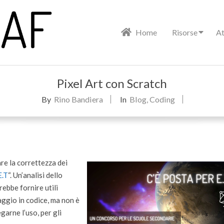
Primary
Home
Risorse
At
Navigation
Menu
Pixel Art con Scratch
By
Rino Bandiera
In
Blog
,
Coding
re la correttezza dei
E.T
“. Un’analisi dello
ebbe fornire utili
ggio in codice, ma non è
egarne l’uso, per gli