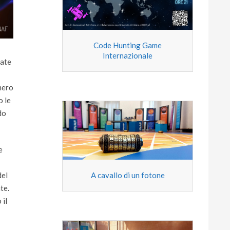
Code Hunting Game
Internazionale
tate
umero
o le
do
e
del
A cavallo di un fotone
te.
 il