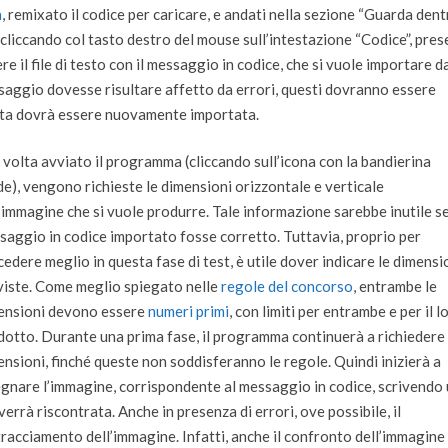
a
, remixato il codice per caricare, e andati nella sezione “Guarda dentr
 cliccando col tasto destro del mouse sull’intestazione “Codice”, pre
re il file di testo con il messaggio in codice, che si vuole importare d
ssaggio dovesse risultare affetto da errori, questi dovranno essere
rretta dovrà essere nuovamente importata.
 volta avviato il programma (cliccando sull’icona con la bandierina
de), vengono richieste le dimensioni orizzontale e verticale
’immagine che si vuole produrre. Tale informazione sarebbe inutile se
saggio in codice importato fosse corretto. Tuttavia, proprio per
edere meglio in questa fase di test, è utile dover indicare le dimensi
viste. Come meglio spiegato nelle
regole del concorso
, entrambe le
ensioni devono essere
numeri primi
, con limiti per entrambe e per il l
dotto. Durante una prima fase, il programma continuerà a richiedere 
nsioni, finché queste non soddisferanno le regole. Quindi inizierà a
egnare l’immagine, corrispondente al messaggio in codice, scrivendo
rrà riscontrata. Anche in presenza di errori, ove possibile, il
racciamento dell’immagine. Infatti, anche il confronto dell’immagine