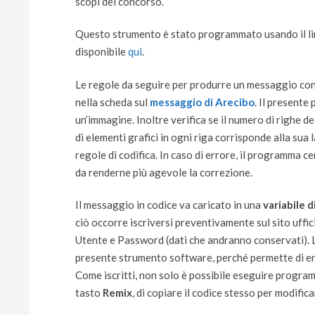
scopi del concorso.
Questo strumento è stato programmato usando il li
disponibile
qui
.
Le regole da seguire per produrre un messaggio con 
nella scheda sul
messaggio di Arecibo
. Il presente
un’immagine. Inoltre verifica se il numero di righe d
di elementi grafici in ogni riga corrisponde alla sua
regole di codifica. In caso di errore, il programma c
da renderne più agevole la correzione.
Il messaggio in codice va caricato in una
variabile di
ciò occorre iscriversi preventivamente sul sito uffi
Utente e Password (dati che andranno conservati). L’is
presente strumento software, perché permette di ent
Come iscritti, non solo è possibile eseguire programm
tasto
Remix
, di copiare il codice stesso per modific