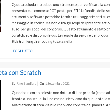
09-
Questa scheda introduce uno strumento per verificare la cor
24
presentare al concorso “C’è posta per E.T“. Un’analisi dello sc
strumento software potrebbe fornire utili suggerimenti su co
messaggio in codice, ma non è tra gli scopi del presente artico
l’uso, per gli scopi del concorso. Questo strumento è stato
Scratch, ed è disponibile qui. Le regole da seguire per produr
RLE (run length encoding) usata nella
LEGGI TUTTO
eta con Scratch
2021-
By
Rino Bandiera
On
1 Settembre 2021
09-
Quando un corpo celeste non dotato di luce propria (come ad
01
fronte a una stella, la luce che noi riceviamo da quella stella
alla frazione di area visibile che viene coperta dal pianeta. A 