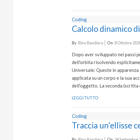
Coding
Calcolo dinamico di 
2020-
By
Rino Bandiera
On
8 Ottobre 202
10-
Dopo aver sviluppato nei passi pre
08
dell’orbita risolvendo esplicitam
Universale: Queste in apparenza s
applicata su un corpo e la sua ac
dell’oggetto. La seconda (scritta 
LEGGI TUTTO
Coding
Traccia un’ellisse c
2020-
By
Rino Bandiera
On
24 Settembre 