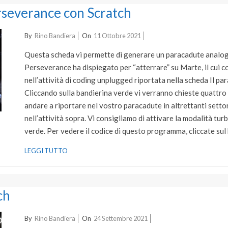
erseverance con Scratch
2021-
By
Rino Bandiera
On
11 Ottobre 2021
10-
Questa scheda vi permette di generare un paracadute analogo
11
Perseverance ha dispiegato per “atterrare” su Marte, il cui co
nell’attività di coding unplugged riportata nella scheda Il p
Cliccando sulla bandierina verde vi verranno chieste quattro
andare a riportare nel vostro paracadute in altrettanti settor
nell’attività sopra. Vi consigliamo di attivare la modalità turb
verde. Per vedere il codice di questo programma, cliccate su
LEGGI TUTTO
ch
2021-
By
Rino Bandiera
On
24 Settembre 2021