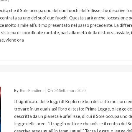
ta che il Sole occupa uno dei due fuochi dell’ellisse che descrive l’o
centrata su uno dei suoi due fuochi. Questa sarà anche l’occasione per
ce molto simile all’ultimo presentato nel passo precedente. La differ
l sistema di coordinate ruotate, pari alla metà della distanza assiale,
se, viene ora
2020-
By
Rino Bandiera
On
24 Settembre 2020
09-
Il significato delle leggi di Keplero è ben descritto nei loro 
24
trovare in un qualsiasi libro di testo: Prima Legge, o legge dell
descritta da un pianeta è un’ellisse, di cui il Sole occupa uno
legge delle aree: “Il raggio vettore che unisce il centro del So
descrive aree uguali in tempi uguali” Terza Legge, o legge dei