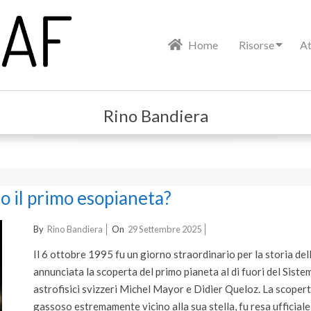
Primary
Home
Risorse
At
Navigation
Menu
Rino Bandiera
 il primo esopianeta?
2025-
By
Rino Bandiera
On
29 Settembre 2025
09-
Il 6 ottobre 1995 fu un giorno straordinario per la storia d
29
annunciata la scoperta del primo pianeta al di fuori del Siste
astrofisici svizzeri Michel Mayor e Didier Queloz. La scoper
gassoso estremamente vicino alla sua stella, fu resa ufficiale