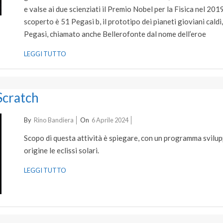
e valse ai due scienziati il Premio Nobel per la Fisica nel 2
scoperto è 51 Pegasi b, il prototipo dei pianeti gioviani caldi,
Pegasi, chiamato anche Bellerofonte dal nome dell’eroe
LEGGI TUTTO
 Scratch
2024-
By
Rino Bandiera
On
6 Aprile 2024
04-
Scopo di questa attività è spiegare, con un programma svilu
06
origine le eclissi solari.
LEGGI TUTTO