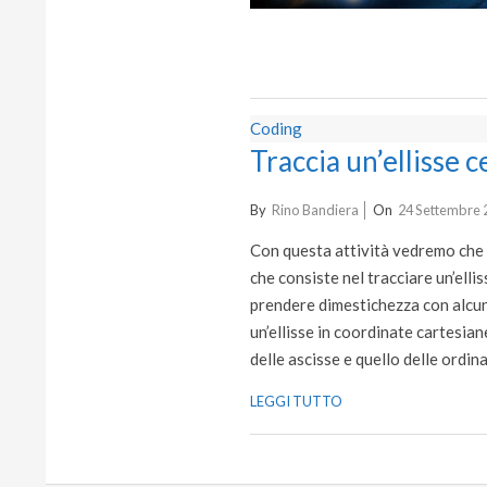
Coding
Traccia un’ellisse c
2020-
By
Rino Bandiera
On
24 Settembre 
09-
Con questa attività vedremo che le
24
che consiste nel tracciare un’elli
prendere dimestichezza con alcun
un’ellisse in coordinate cartesian
delle ascisse e quello delle ordin
LEGGI TUTTO