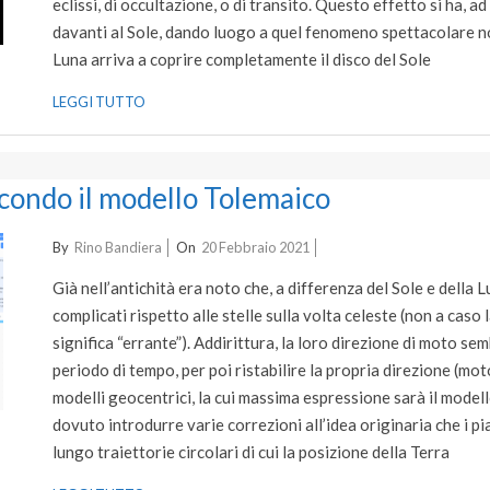
eclissi, di occultazione, o di transito. Questo effetto si ha, 
davanti al Sole, dando luogo a quel fenomeno spettacolare no
Luna arriva a coprire completamente il disco del Sole
LEGGI TUTTO
condo il modello Tolemaico
2021-
By
Rino Bandiera
On
20 Febbraio 2021
02-
Già nell’antichità era noto che, a differenza del Sole e della 
20
complicati rispetto alle stelle sulla volta celeste (non a caso 
significa “errante”). Addirittura, la loro direzione di moto sem
periodo di tempo, per poi ristabilire la propria direzione (mo
modelli geocentrici, la cui massima espressione sarà il mode
dovuto introdurre varie correzioni all’idea originaria che i 
lungo traiettorie circolari di cui la posizione della Terra