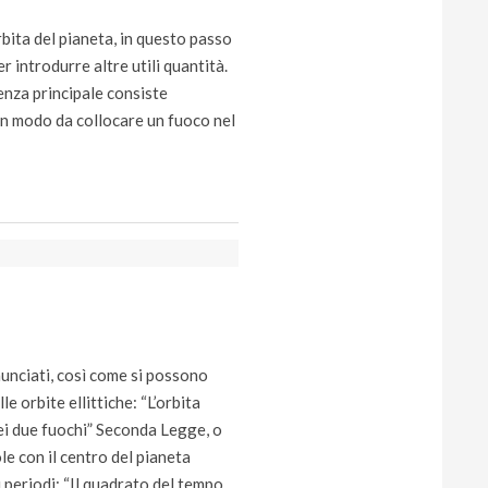
rbita del pianeta, in questo passo
 introdurre altre utili quantità.
enza principale consiste
 in modo da collocare un fuoco nel
enunciati, così come si possono
e orbite ellittiche: “L’orbita
 dei due fuochi” Seconda Legge, o
le con il centro del pianeta
 periodi: “Il quadrato del tempo