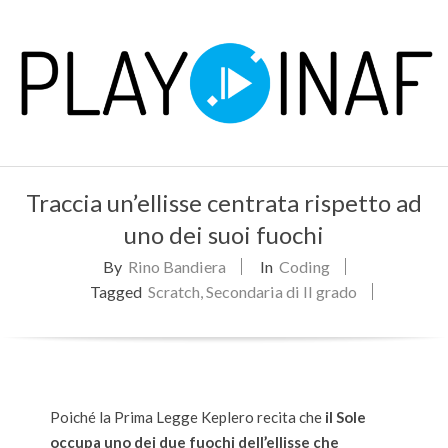
Skip
to
content
P
Primary
L
Traccia un’ellisse centrata rispetto ad
Navigation
Menu
uno dei suoi fuochi
A
By
Rino Bandiera
In
Coding
Y
Tagged
Scratch
,
Secondaria di II grado
Poiché la Prima Legge Keplero recita che
il Sole
occupa uno dei due fuochi dell’ellisse che