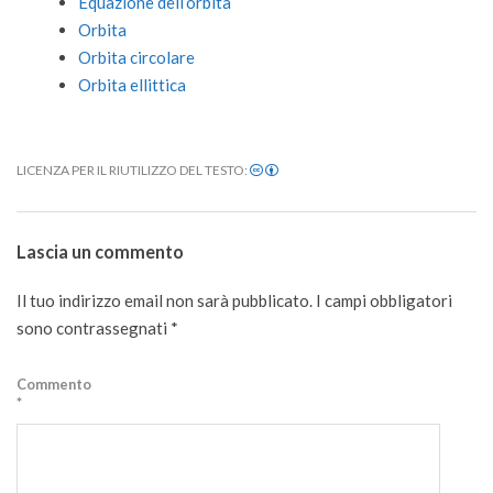
Equazione dell’orbita
Orbita
Orbita circolare
Orbita ellittica
LICENZA PER IL RIUTILIZZO DEL TESTO:
2020-
09-
Lascia un commento
24
Il tuo indirizzo email non sarà pubblicato.
I campi obbligatori
sono contrassegnati
*
Commento
*