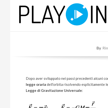
Skip
to
content
P
L
By
Rin
A
Y
Dopo aver sviluppato nei passi precedenti alcuni con
legge oraria
dell’orbita risolvendo esplicitamente le
Legge di Gravitazione Universale
: