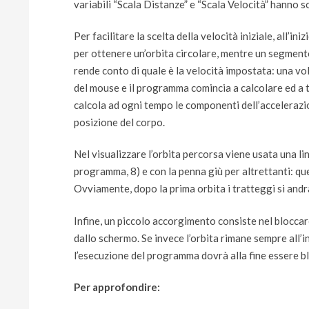
variabili “Scala Distanze” e “Scala Velocità” hanno s
Per facilitare la scelta della velocità iniziale, all
per ottenere un’orbita circolare, mentre un segment
rende conto di quale è la velocità impostata: una volt
del mouse e il programma comincia a calcolare ed a tr
calcola ad ogni tempo le componenti dell’accelerazio
posizione del corpo.
Nel visualizzare l’orbita percorsa viene usata una li
programma, 8) e con la penna giù per altrettanti: que
Ovviamente, dopo la prima orbita i tratteggi si and
Infine, un piccolo accorgimento consiste nel bloccar
dallo schermo. Se invece l’orbita rimane sempre all
l’esecuzione del programma dovrà alla fine essere 
Per approfondire: