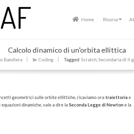
Primary
Home
Risorse
At
Navigation
Menu
Calcolo dinamico di un’orbita ellittica
o Bandiera
In
Coding
Tagged
Scratch
,
Secondaria di II 
cetti geometrici sulle orbite ellittiche, ricaviamo ora
traiettoria
e
 equazioni dinamiche, vale a dire la
Seconda Legge di Newton
e la