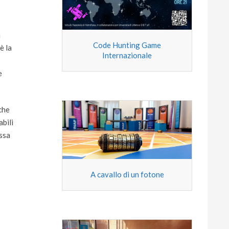
a
Code Hunting Game
è la
Internazionale
e
 che
bili
assa
A cavallo di un fotone