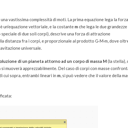
 una vastissima complessità di moti. La prima equazione lega la forz
 è un’equazione vettoriale, e la costante
m
che lega le due grandezze 
o speciale di due soli corpi), descrive una forza di attrazione
la distanza fra i corpi, e proporzionale al prodotto G·M·m, dove oltr
ravitazione universale.
voluzione di un pianeta attorno ad un corpo di massa M
(la stella),
n si muoverà apprezzabilmente. Del caso di corpi con masse confronta
 cui sopra, entrambi lineari in
m
, si può vedere che il valore della m
ficata: