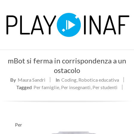
Skip
to
content
P
Primary
L
mBot si ferma in corrispondenza a un
Navigation
Menu
ostacolo
A
By
Maura Sandri
In
Coding
,
Robotica educativa
Y
Tagged
Per famiglie
,
Per insegnanti
,
Per studenti
Per