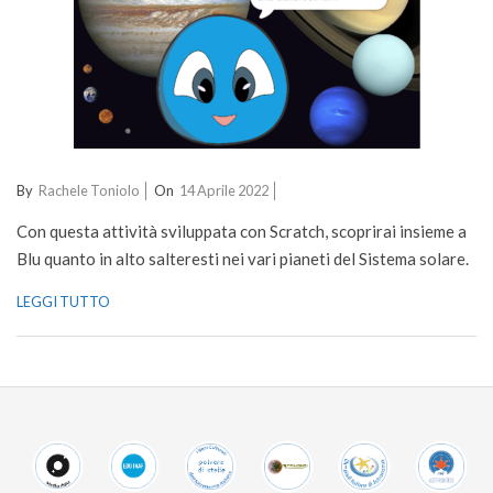
2022-
By
Rachele Toniolo
On
14 Aprile 2022
04-
Con questa attività sviluppata con Scratch, scoprirai insieme a
14
Blu quanto in alto salteresti nei vari pianeti del Sistema solare.
LEGGI TUTTO