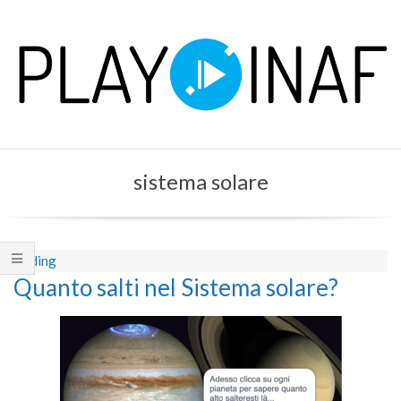
Skip
to
content
P
Primary
L
sistema solare
Navigation
Menu
A
Y
Coding
Quanto salti nel Sistema solare?