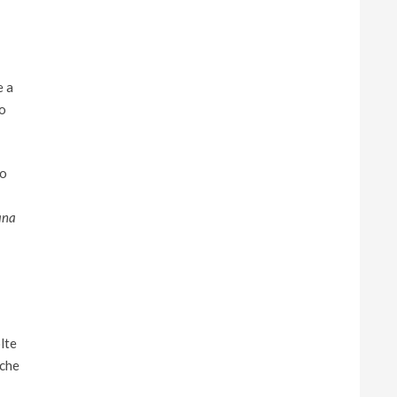
e a
do
ro
rana
lte
 che