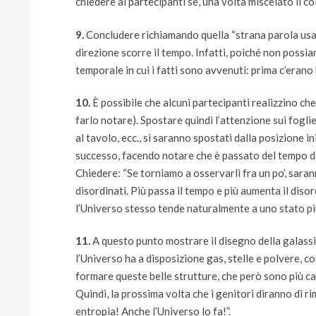
chiedere ai partecipanti se, una volta miscelato il col
9.
Concludere richiamando quella “strana parola usat
direzione scorre il tempo. Infatti, poiché non possiam
temporale in cui i fatti sono avvenuti: prima c’erano b
10.
È possibile che alcuni partecipanti realizzino c
farlo notare). Spostare quindi l’attenzione sui foglie
al tavolo, ecc., si saranno spostati dalla posizione 
successo, facendo notare che è passato del tempo da 
Chiedere: “Se torniamo a osservarli fra un po’, sara
disordinati. Più passa il tempo e più aumenta il disor
l’Universo stesso tende naturalmente a uno stato pi
11.
A questo punto mostrare il disegno della galassi
l’Universo ha a disposizione gas, stelle e polvere, co
formare queste belle strutture, che però sono più c
Quindi, la prossima volta che i genitori diranno di r
entropia! Anche l’Universo lo fa!”.