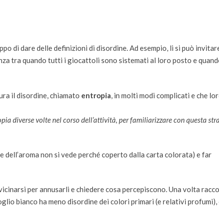
o di dare delle definizioni di disordine. Ad esempio, li si può invitar
renza tra quando tutti i giocattoli sono sistemati al loro posto e quan
sura il disordine, chiamato
entropia
, in molti modi complicati e che lo
ropia diverse volte nel corso dell’attività, per familiarizzare con questa st
me dell’aroma non si vede perché coperto dalla carta colorata) e far
icinarsi per annusarli e chiedere cosa percepiscono. Una volta racco
l foglio bianco ha meno disordine dei colori primari (e relativi profumi),