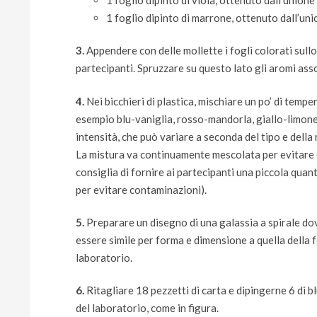
1 foglio dipinto di marrone, ottenuto dall’unio
3.
Appendere con delle mollette i fogli colorati sullo
partecipanti. Spruzzare su questo lato gli aromi assoc
4.
Nei bicchieri di plastica, mischiare un po’ di temp
esempio blu-vaniglia, rosso-mandorla, giallo-limone
intensità, che può variare a seconda del tipo e dell
La mistura va continuamente mescolata per evitare che
consiglia di fornire ai partecipanti una piccola quant
per evitare contaminazioni).
5.
Preparare un disegno di una galassia a spirale dove 
essere simile per forma e dimensione a quella della 
laboratorio.
6.
Ritagliare 18 pezzetti di carta e dipingerne 6 di bl
del laboratorio, come in figura.