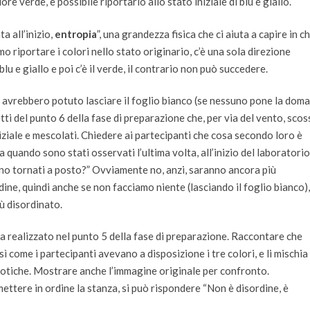
ore verde, è possibile riportarlo allo stato iniziale di blu e giallo.
a all’inizio,
entropia
”, una grandezza fisica che ci aiuta a capire in c
o riportare i colori nello stato originario, c’è una sola direzione
lu e giallo e poi c’è il verde, il contrario non può succedere.
he avrebbero potuto lasciare il foglio bianco (se nessuno pone la dom
tti del punto 6 della fase di preparazione che, per via del vento, scos
iniziale e mescolati. Chiedere ai partecipanti che cosa secondo loro è
quando sono stati osservati l’ultima volta, all’inizio del laboratorio
nno tornati a posto?” Ovviamente no, anzi, saranno ancora più
dine, quindi anche se non facciamo niente (lasciando il foglio bianco),
ù disordinato.
a realizzato nel punto 5 della fase di preparazione. Raccontare che
sì come i partecipanti avevano a disposizione i tre colori, e li mischia
aotiche. Mostrare anche l’immagine originale per confronto.
imettere in ordine la stanza, si può rispondere “Non è disordine, è