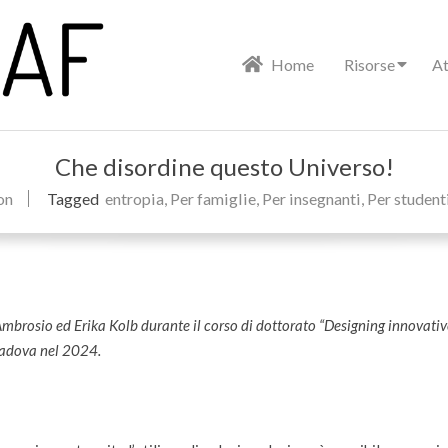
Primary
Home
Risorse
At
Navigation
Menu
Che disordine questo Universo!
on
Tagged
entropia
,
Per famiglie
,
Per insegnanti
,
Per student
Ambrosio ed Erika Kolb durante il corso di dottorato “Designing innovativ
 Padova nel 2024.