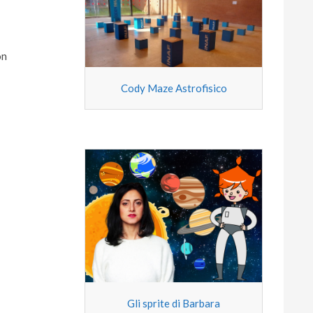
on
Cody Maze Astrofisico
Gli sprite di Barbara