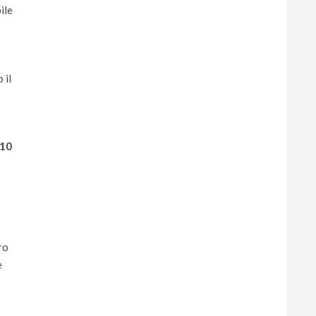
ile
 il
10
ro
e