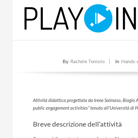
Skip
to
content
P
L
By
Rachele Toniolo
In
Hands-
A
Y
Attività didattica progettata da Irene Salmaso, Biagio 
public engagement activities” tenuto all’Università di
Breve descrizione dell’attività