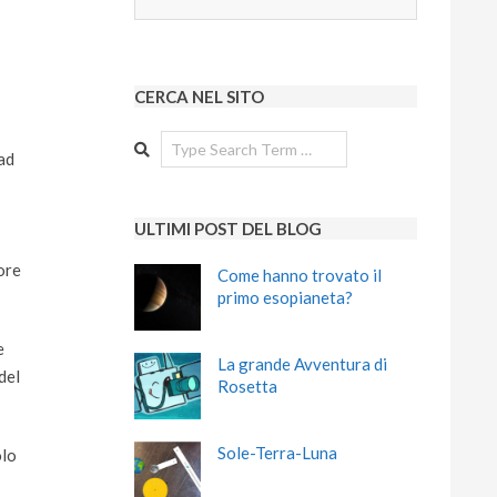
CERCA NEL SITO
Search
(ad
ULTIMI POST DEL BLOG
lore
Come hanno trovato il
primo esopianeta?
e
La grande Avventura di
del
Rosetta
Sole-Terra-Luna
olo