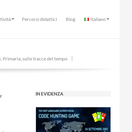
tività
Percorsi didattici
Blog
Italiano
i
,
Primaria
,
sulle tracce del tempo
IN EVIDENZA
e