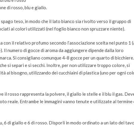
ne di rosso, blu e giallo.
 spago teso, in modo che il lato bianco sia rivolto verso il gruppo di
iati ai colori utilizzati (nel foglio bianco non spruzzare niente).
era con il relativo profumo secondo l’associazione scelta nel punto 1 
). Il numero di gocce di aroma da aggiungere dipende dalla loro
a marca. Si consigliano comunque 4-8 gocce per un quarto di bicchiere.
 si separi e si secchi. Inoltre, per non utilizzare troppo colore, si
ità al bisogno, utilizzando dei cucchiaini di plastica (uno per ogni co
il rosso rappresenta la polvere, il giallo le stelle e il blu il gas. Dev
foto reale. Entrambe le immagini vanno tenute e utilizzate al termine 
u, 6 di giallo e 6 di rosso. Disporli in modo ordinato a un lato del tav