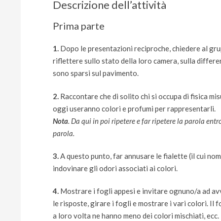
Descrizione dell’attività
Prima parte
1.
Dopo le presentazioni reciproche, chiedere al grupp
riflettere sullo stato della loro camera, sulla diffe
sono sparsi sul pavimento.
2.
Raccontare che di solito chi si occupa di fisica mi
oggi useranno colori e profumi per rappresentarli.
Nota
. Da qui in poi ripetere e far ripetere la parola ent
parola.
3.
A questo punto, far annusare le fialette (il cui no
indovinare gli odori associati ai colori.
4.
Mostrare i fogli appesi e invitare ognuno/a ad avv
le risposte, girare i fogli e mostrare i vari colori. I
a loro volta ne hanno meno dei colori mischiati, ecc.