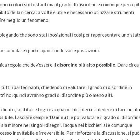
ono i colori sottostanti ma il grado di disordine è comunque percepib
bito della ricerca: a volte è utile e necessario utilizzare strumenti
apire meglio un fenomeno.
 spiegando che sono stati posizionati così per rappresentare uno stato
r accomodare i partecipanti nelle varie postazioni.
nica regola che dev’essere il
disordine più alto possibile
. Dare circa
tutti i partecipanti, chiedendo di valutare il grado di disordine in
tri no, quindi avranno gradi di disordine più o meno alti.
nato, sostituire fogli e acqua nei bicchieri e chiedere di fare un alt
sibile
. Lasciare sempre
10 minuti
e poi valutare il grado di disordin
sia minore nei singoli disegni, l’acqua nei bicchieri si è comunque
cesso inevitabile e irreversibile. Per rinforzare la discussione, si può