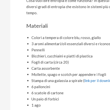
Cosa vuol dire entropia e come funziona? In questa es
diversi gradi di entropia che esistono in sistemi più
tempo.
Materiali
Colori a tempera di colore blu, rosso, giallo
3 aromi alimentari/oli essenziali diversi e ricono
Pennelli
Bicchieri, cucchiaini e piatti di plastica
Fogli di carta (circa 20)
Carta assorbente
Mollette, spago e scotch per appendere i fogli
Stampa di una galassia a spirale (
link per il down
6 palloncini
6 scatole di cartone
Un paio di forbici
1 ago