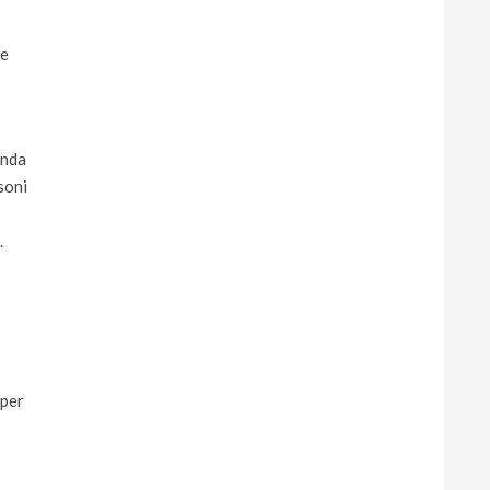
he
anda
soni
.
 per