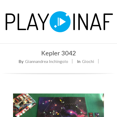
Skip
to
content
P
Primary
L
Kepler 3042
Navigation
Menu
By
Giannandrea Inchingolo
In
Giochi
A
Y