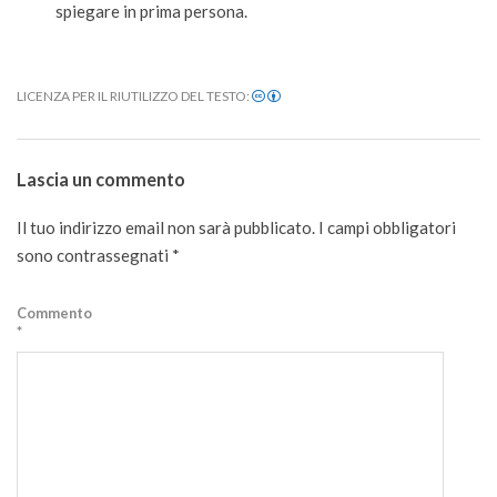
spiegare in prima persona.
LICENZA PER IL RIUTILIZZO DEL TESTO:
2020-
10-
Lascia un commento
08
Il tuo indirizzo email non sarà pubblicato.
I campi obbligatori
sono contrassegnati
*
Commento
*