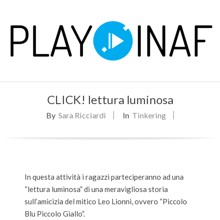
Skip
to
content
P
Primary
L
CLICK! lettura luminosa
Navigation
Menu
By
Sara Ricciardi
In
Tinkering
A
Y
In questa attività i ragazzi parteciperanno ad una
“lettura luminosa” di una meravigliosa storia
sull’amicizia del mitico Leo Lionni, ovvero “Piccolo
Blu Piccolo Giallo”.