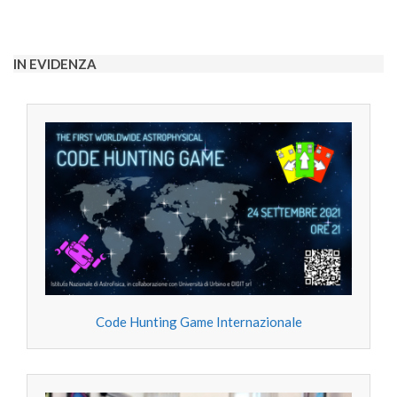
2025-
02-
06
IN EVIDENZA
Code Hunting Game Internazionale