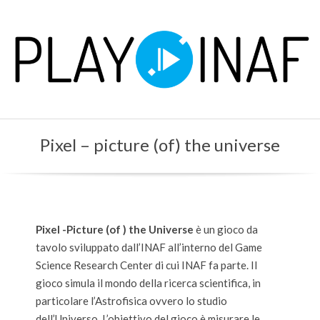
Skip
to
content
P
Primary
L
Pixel – picture (of) the universe
Navigation
Menu
A
Y
Pixel -Picture (of ) the Universe
è un gioco da
tavolo sviluppato dall’INAF all’interno del Game
Science Research Center di cui INAF fa parte. Il
gioco simula il mondo della ricerca scientifica, in
particolare l’Astrofisica ovvero lo studio
dell’Universo. L’obiettivo del gioco è misurare le