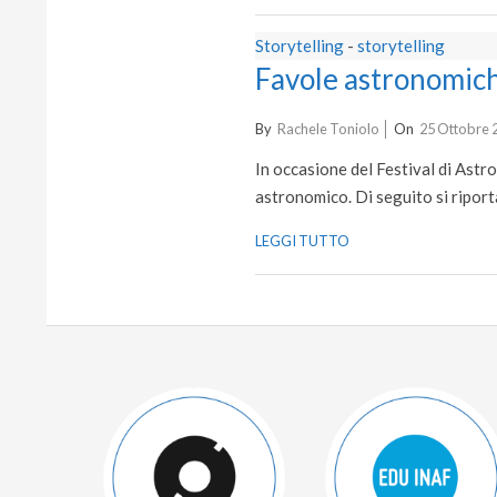
Storytelling
-
storytelling
Favole astronomic
2023-
By
Rachele Toniolo
On
25 Ottobre 
10-
In occasione del Festival di Astro
25
astronomico. Di seguito si rip
LEGGI TUTTO