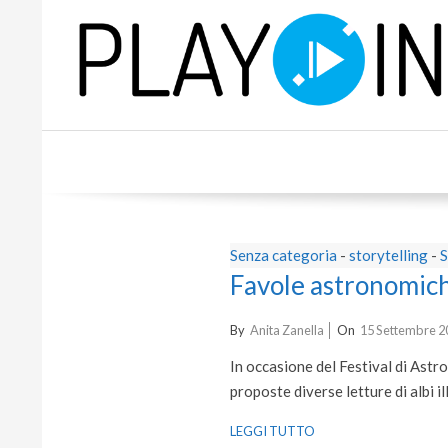
Skip
to
content
P
L
A
Senza categoria
-
storytelling
-
S
Y
Favole astronomic
2025-
By
Anita Zanella
On
15 Settembre 2
09-
In occasione del Festival di Astro
15
proposte diverse letture di al
LEGGI TUTTO