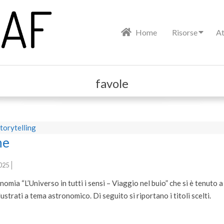
Primary
Home
Risorse
At
Navigation
Menu
favole
torytelling
he
025
nomia “L’Universo in tutti i sensi – Viaggio nel buio” che si è tenuto
bi illustrati a tema astronomico. Di seguito si riportano i tit