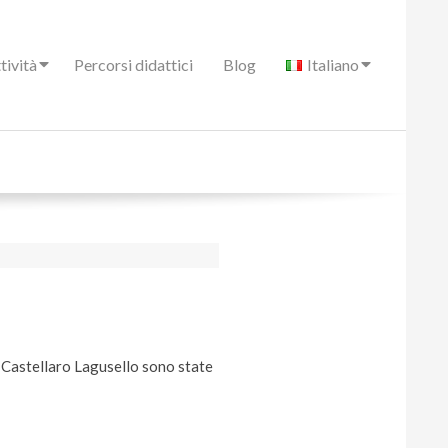
tività
Percorsi didattici
Blog
Italiano
 a Castellaro Lagusello sono state
oli scelti.