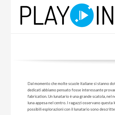
Skip
to
content
P
L
A
Y
Dal momento che molte scuole italiane si stanno dot
dedicati abbiamo pensato fosse interessante provare
fabrication. Un lunatario è una grande scatola, nel 
luna appesa nel centro. I ragazzi osservano questa lu
possibili esplorazioni con il lunatario sono descritt