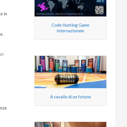
e in
Code Hunting Game
Internazionale
e.
ri
A cavallo di un fotone
enza