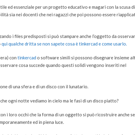
tile ed essenziale per un progetto educativo e magari con la scusa di
ilità sia nei docenti che nei ragazzi che poi possono essere riapplicat
zando i files predisposti si può stampare anche l’oggetto da osservar
o
qui qualche dritta se non sapete cosa è tinkercad e come usarlo.
fera) con
tinkercad
o software simili si possono disegnare insieme alt
osservare cosa succede quando questi solidi vengono inseriti nel
e di una sfera e di un disco con il lunatario.
che ogni notte vediamo in cielo ma le fasi di un disco piatto?
n i loro occhi che la forma di un oggetto si può ricostruire anche s
ntemporaneamente ed in piena luce.