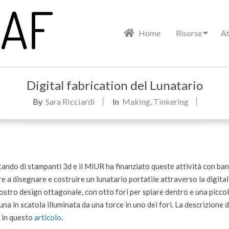
Primary
Home
Risorse
At
Navigation
Menu
Digital fabrication del Lunatario
By
Sara Ricciardi
In
Making
,
Tinkering
ando di stampanti 3d e il MIUR ha finanziato queste attività con ban
 a disegnare e costruire un lunatario portatile attraverso la digital
nostro design ottagonale, con otto fori per spiare dentro e una picco
na in scatola illuminata da una torce in uno dei fori. La descrizione d
e in questo
articolo
.