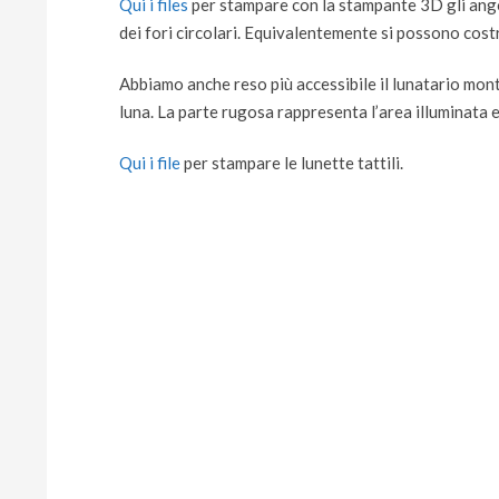
Qui i files
per stampare con la stampante 3D gli angol
dei fori circolari. Equivalentemente si possono costr
Abbiamo anche reso più accessibile il lunatario monta
luna. La parte rugosa rappresenta l’area illuminata e l
Qui i file
per stampare le lunette tattili.