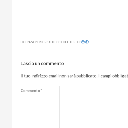
LICENZA PER IL RIUTILIZZO DEL TESTO:
2020-
08-
Lascia un commento
25
Il tuo indirizzo email non sarà pubblicato.
I campi obbliga
Commento
*