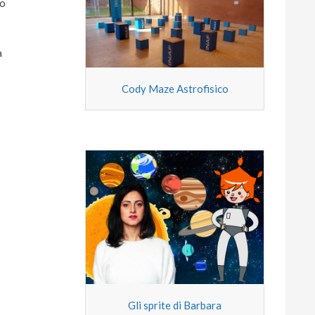
do
a
Cody Maze Astrofisico
Gli sprite di Barbara