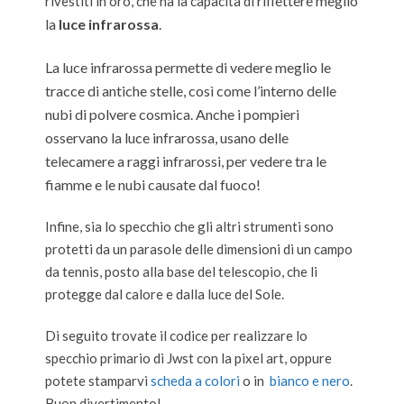
riflettere meglio
rivestiti in oro, che ha la capacità di
la
luce infrarossa
.
La luce infrarossa permette di vedere meglio le
tracce di antiche stelle, così come l’interno delle
nubi di polvere cosmica. Anche i pompieri
osservano la luce infrarossa, usano delle
telecamere a raggi infrarossi, per vedere tra le
fiamme e le nubi causate dal fuoco!
Infine, sia lo specchio che gli altri strumenti sono
protetti da un parasole delle dimensioni di un campo
da tennis, posto alla base del telescopio, che li
protegge dal calore e dalla luce del Sole.
Di seguito trovate il codice per realizzare lo
specchio primario di Jwst con la pixel art, oppure
potete stamparvi
scheda a colori
o in
bianco e nero
.
Buon divertimento!