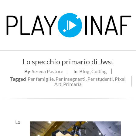
Skip
to
content
P
Primary
L
Lo specchio primario di Jwst
Navigation
Menu
By
Serena Pastore
In
Blog
,
Coding
A
Tagged
Per famiglie
,
Per insegnanti
,
Per studenti
,
Pixel
Art
,
Primaria
Y
Lo