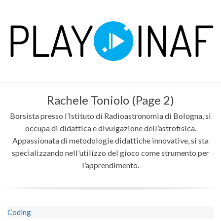
Skip
to
content
P
Primary
L
Rachele Toniolo
(Page 2)
Navigation
Menu
Borsista presso l’Istituto di Radioastronomia di Bologna, si
A
occupa di didattica e divulgazione dell’astrofisica.
Y
Appassionata di metodologie didattiche innovative, si sta
specializzando nell’utilizzo del gioco come strumento per
l’apprendimento.
Coding