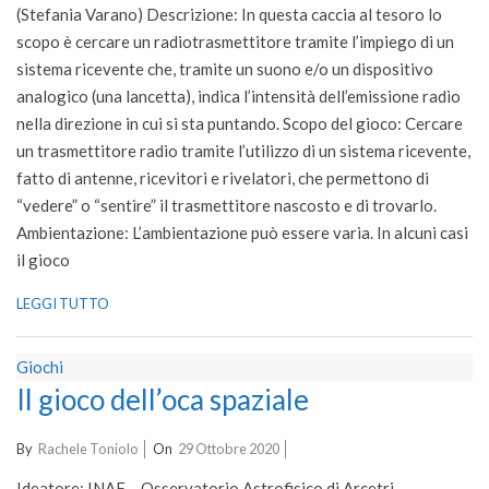
(Stefania Varano) Descrizione: In questa caccia al tesoro lo
scopo è cercare un radiotrasmettitore tramite l’impiego di un
sistema ricevente che, tramite un suono e/o un dispositivo
analogico (una lancetta), indica l’intensità dell’emissione radio
nella direzione in cui si sta puntando. Scopo del gioco: Cercare
un trasmettitore radio tramite l’utilizzo di un sistema ricevente,
fatto di antenne, ricevitori e rivelatori, che permettono di
“vedere” o “sentire” il trasmettitore nascosto e di trovarlo.
Ambientazione: L’ambientazione può essere varia. In alcuni casi
il gioco
LEGGI TUTTO
Giochi
Il gioco dell’oca spaziale
2020-
By
Rachele Toniolo
On
29 Ottobre 2020
10-
Ideatore: INAF – Osservatorio Astrofisico di Arcetri