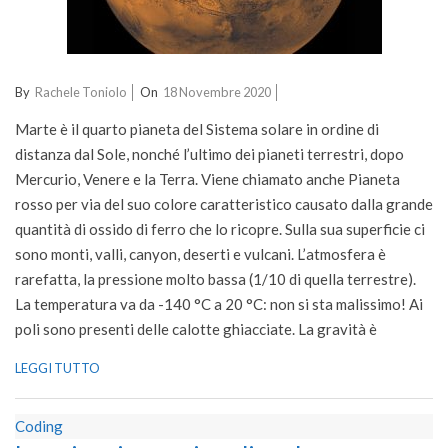
2020-
By
Rachele Toniolo
On
18 Novembre 2020
11-
Marte è il quarto pianeta del Sistema solare in ordine di
18
distanza dal Sole, nonché l’ultimo dei pianeti terrestri, dopo
Mercurio, Venere e la Terra. Viene chiamato anche Pianeta
rosso per via del suo colore caratteristico causato dalla grande
quantità di ossido di ferro che lo ricopre. Sulla sua superficie ci
sono monti, valli, canyon, deserti e vulcani. L’atmosfera è
rarefatta, la pressione molto bassa (1/10 di quella terrestre).
La temperatura va da -140 °C a 20 °C: non si sta malissimo! Ai
poli sono presenti delle calotte ghiacciate. La gravità è
LEGGI TUTTO
Coding