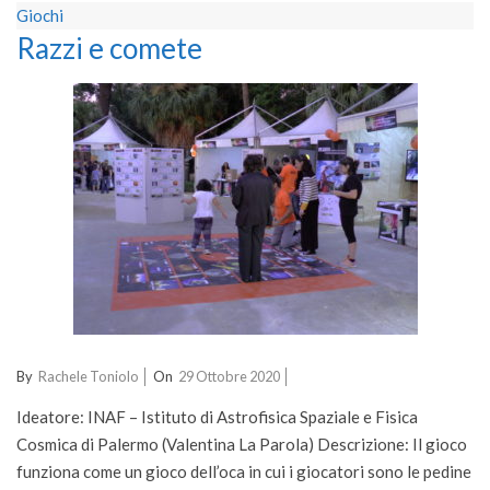
Giochi
Razzi e comete
2020-
By
Rachele Toniolo
On
29 Ottobre 2020
10-
Ideatore: INAF – Istituto di Astrofisica Spaziale e Fisica
29
Cosmica di Palermo (Valentina La Parola) Descrizione: Il gioco
funziona come un gioco dell’oca in cui i giocatori sono le pedine