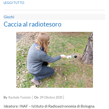
LEGGI TUTTO
Giochi
Caccia al radiotesoro
2020-
By
Rachele Toniolo
On
29 Ottobre 2020
10-
Ideatore: INAF – Istituto di Radioastronomia di Bologna
29