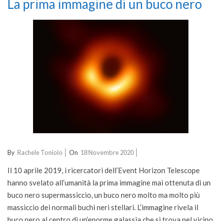
La prima immagine di un buco nero
2020-
By
Rachele Toniolo
On
18 Novembre 2020
11-
Il 10 aprile 2019, i ricercatori dell’Event Horizon Telescope
18
hanno svelato all’umanità la prima immagine mai ottenuta di un
buco nero supermassiccio, un buco nero molto ma molto più
massiccio dei normali buchi neri stellari. L’immagine rivela il
buco nero al centro di un’enorme galassia che si trova nel vicino