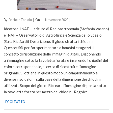
2020-
By
Rachele Toniolo
On
11 Novembre 2020
11-
Ideatore: INAF – Istituto di Radioastronomia (Stefania Varano)
11
e INAF – Osservatorio di Astrofisica e Scienza dello Spazio
(Sara Ricciardi) Descrizione: Il gioco sfrutta i chiodini
Quercetti® per far sperimentare a bambini e ragazzi il
concetto di risoluzione delle immagini digitali. Disponendo
un’immagine sotto la tavoletta forata e inserendo i chiodini del
colore corrispondente, si cerca di ricostruire l’immagine
originale. Si ottiene in questo modo un campionamento a
diverse risoluzioni, sulla base della dimensione dei chiodini
utilizzati. Scopo del gioco: Ricreare l’immagine disposta sotto
la tavoletta forata per mezzo dei chiodini. Regole:
LEGGI TUTTO