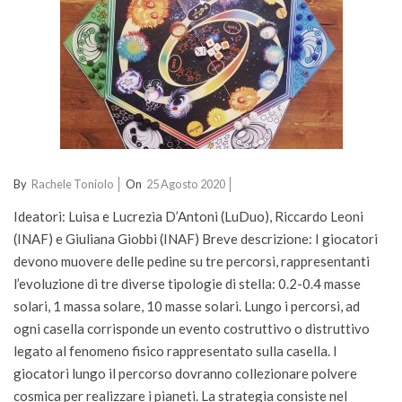
2020-
By
Rachele Toniolo
On
25 Agosto 2020
08-
Ideatori: Luisa e Lucrezia D’Antoni (LuDuo), Riccardo Leoni
25
(INAF) e Giuliana Giobbi (INAF) Breve descrizione: I giocatori
devono muovere delle pedine su tre percorsi, rappresentanti
l’evoluzione di tre diverse tipologie di stella: 0.2-0.4 masse
solari, 1 massa solare, 10 masse solari. Lungo i percorsi, ad
ogni casella corrisponde un evento costruttivo o distruttivo
legato al fenomeno fisico rappresentato sulla casella. I
giocatori lungo il percorso dovranno collezionare polvere
cosmica per realizzare i pianeti. La strategia consiste nel