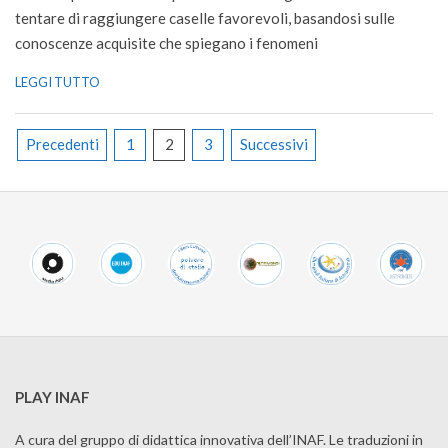
tentare di raggiungere caselle favorevoli, basandosi sulle
conoscenze acquisite che spiegano i fenomeni
LEGGI TUTTO
Paginazione
Precedenti
1
2
3
Successivi
degli
articoli
PLAY INAF
A cura del gruppo di didattica innovativa dell’INAF. Le traduzioni in