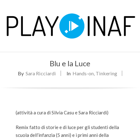
Skip
to
content
P
Primary
L
Blu e la Luce
Navigation
Menu
By
Sara Ricciardi
In
Hands-on
,
Tinkering
A
Y
(attività a cura di Silvia Casu e Sara Ricciardi)
Remix fatto di storie e di luce per gli studenti della
scuola dell’infanzia (5 anni) e i primi anni della