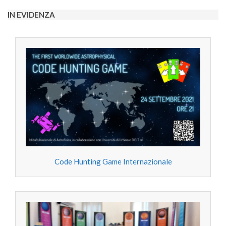
06
IN EVIDENZA
Code Hunting Game Internazionale