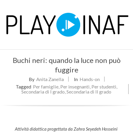
Skip
to
content
P
Primary
L
Buchi neri: quando la luce non può
Navigation
Menu
fuggire
A
By
Anita Zanella
In
Hands-on
Y
Tagged
Per famiglie
,
Per insegnanti
,
Per studenti
,
Secondaria di I grado
,
Secondaria di II grado
Attività didattica progettata da Zahra
Seyedeh Hosseini