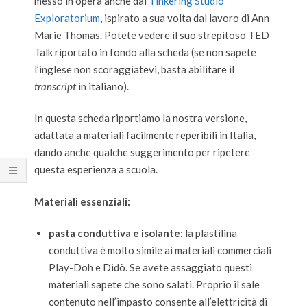
messo in opera anche dal
Tinkering Studio
Exploratorium
, ispirato a sua volta dal lavoro di Ann
Marie Thomas. Potete vedere il suo strepitoso TED
Talk riportato in fondo alla scheda (se non sapete
l’inglese non scoraggiatevi, basta abilitare il
transcript
in italiano).
In questa scheda riportiamo la nostra versione,
adattata a materiali facilmente reperibili in Italia,
dando anche qualche suggerimento per ripetere
questa esperienza a scuola.
Materiali essenziali:
pasta conduttiva e isolante
: l
a plastilina
conduttiva è molto simile ai materiali commerciali
Play-Doh e Didò. Se avete assaggiato questi
materiali sapete che sono salati. Proprio il sale
contenuto nell’impasto consente all’elettricità di