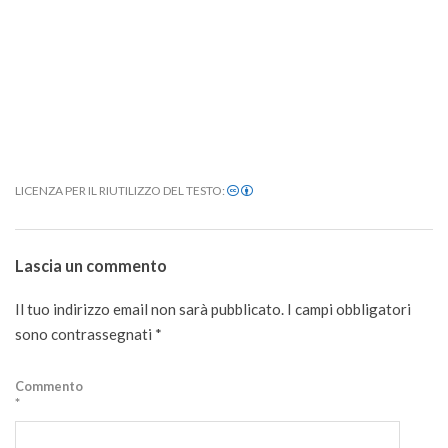
LICENZA PER IL RIUTILIZZO DEL TESTO:
2020-
10-
Lascia un commento
27
Il tuo indirizzo email non sarà pubblicato.
I campi obbligatori
sono contrassegnati
*
Commento
*