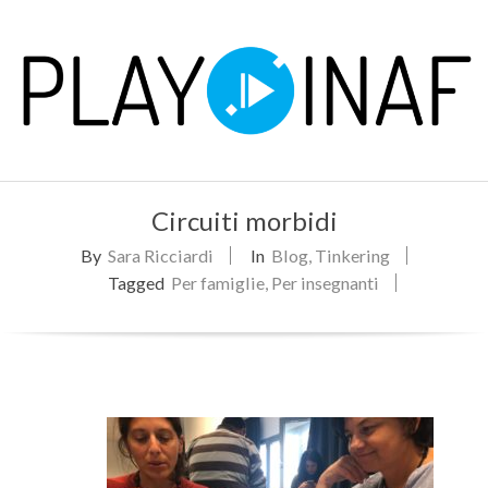
Skip
to
content
P
Primary
L
Circuiti morbidi
Navigation
Menu
By
Sara Ricciardi
In
Blog
,
Tinkering
A
Tagged
Per famiglie
,
Per insegnanti
Y