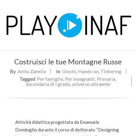
Skip
to
content
P
Primary
L
Costruisci le tue Montagne Russe
Navigation
Menu
By
Anita Zanella
In
Giochi
,
Hands-on
,
Tinkering
A
Tagged
Per famiglie
,
Per insegnanti
,
Primaria
,
Secondaria di I grado
,
universo attraente
Y
Attività didattica progettata da Emanuele
Dondoglio durante il corso di dottorato “Designing